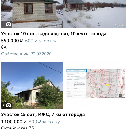
4
Участок 10 сот., садоводство, 10 км от города
₽
₽
550 000
600
за сотку
8А
Собственник, 29.07.2020
3
Участок 15 сот., ИЖС, 7 км от города
₽
₽
1 100 000
800
за сотку
Октябрьская 33