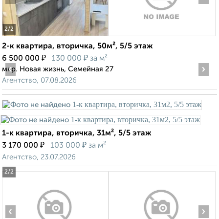
2
/2
2-к квартира, вторичка, 50м², 5/5 этаж
₽
₽
6 500 000
130 000
за м²
‹
›
мкр. Новая жизнь, Семейная 27
Агентство, 07.08.2026
1-к квартира, вторичка, 31м², 5/5 этаж
₽
₽
3 170 000
103 000
за м²
Агентство, 23.07.2026
2
/2
‹
›