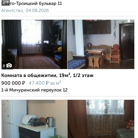
2
/6
Свято-Троицкий бульвар 11
Агентство, 04.08.2026
8
Комната в общежитии, 19м², 1/2 этаж
₽
₽
900 000
47 400
за м²
1-й Мичуринский переулок 12