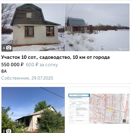
4
Участок 10 сот., садоводство, 10 км от города
₽
₽
550 000
600
за сотку
8А
Собственник, 29.07.2020
3