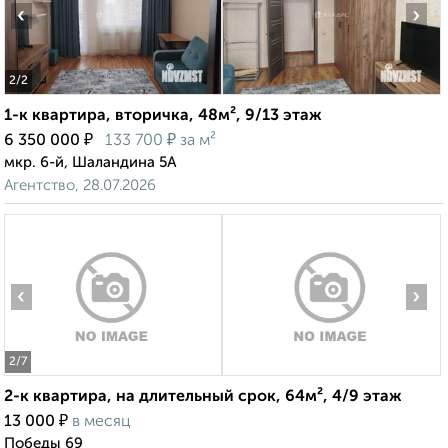
‹
›
2
/2
1-к квартира, вторичка, 48м², 9/13 этаж
₽
₽
6 350 000
133 700
за м²
мкр. 6-й, Шаландина 5А
Агентство, 28.07.2026
‹
›
2
/7
2-к квартира, на длительный срок, 64м², 4/9 этаж
₽
13 000
в месяц
Победы 69