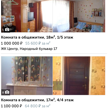
5
Комната в общежитии, 18м², 1/5 этаж
₽
₽
1 000 000
55 600
за м²
ЖК Центр, Народный бульвар 17
8
Комната в общежитии, 17м², 4/4 этаж
₽
₽
1 100 000
64 800
за м²