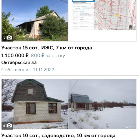
3
Участок 15 сот., ИЖС, 7 км от города
₽
₽
1 100 000
800
за сотку
Октябрьская 33
Собственник, 11.11.2022
4
Участок 10 сот., садоводство, 10 км от города