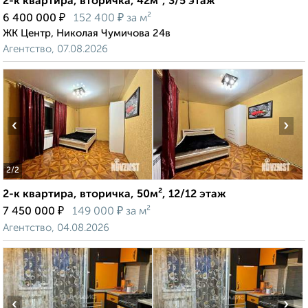
2-к квартира, вторичка, 42м², 3/5 этаж
₽
₽
6 400 000
152 400
за м²
ЖК Центр, Николая Чумичова 24в
Агентство, 07.08.2026
‹
›
2
/2
2-к квартира, вторичка, 50м², 12/12 этаж
₽
₽
7 450 000
149 000
за м²
Агентство, 04.08.2026
‹
›