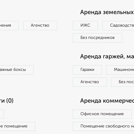
Аренда земельных 
чения
Агенство
ИЖС
Садоводст
Без посредников
Аренда гаржей, м
ражные боксы
Гаражи
Машиноме
Агенство
Без по
и (0)
Аренда коммерчес
Офисное помещение
ое помещение
Помещение свободного н