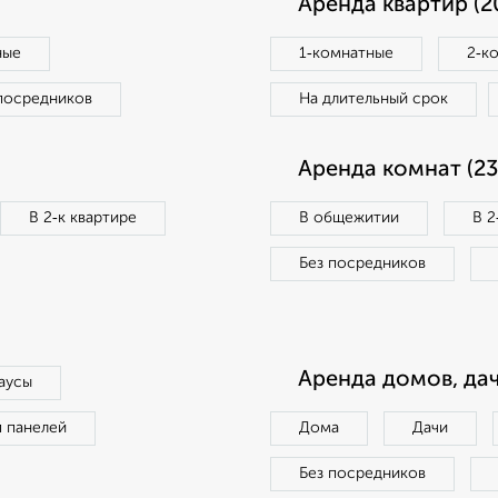
Аренда квартир (2
ные
1‑комнатные
2‑к
посредников
На длительный срок
Аренда комнат (23
В 2‑к квартире
В общежитии
В 2
Без посредников
Аренда домов, дач
аусы
п панелей
Дома
Дачи
Без посредников