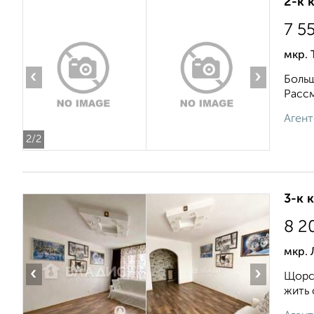
2-к 
7 5
мкр. 
‹
›
Больш
Рассм
Агент
2
/2
3-к 
8 2
мкр. 
‹
›
Щорса
жить 