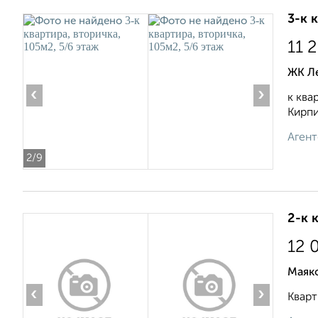
3-к 
11 
ЖК Л
‹
›
к ква
Кирпи
Агент
2
/9
2-к 
12 
Маяк
‹
›
Кварт