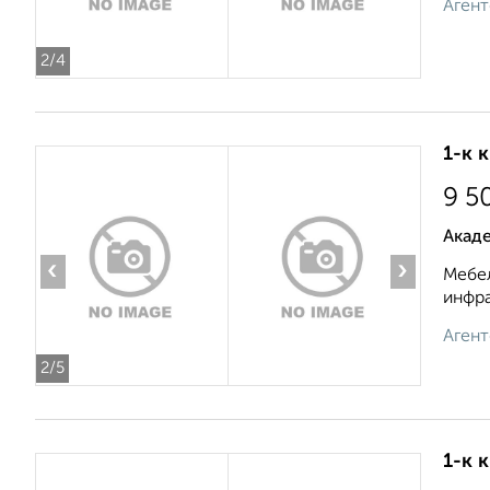
Агент
2
/4
1-к 
9 5
Акад
‹
›
Мебел
инфра
Агент
2
/5
1-к 