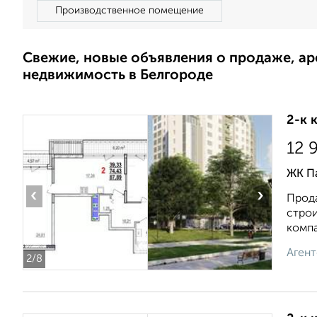
Производственное помещение
Свежие, новые объявления о продаже, а
недвижимость в Белгороде
2-к 
12 
ЖК П
‹
›
Прода
строи
компан
Агент
2
/8