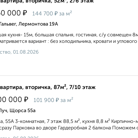
квартира, вторичка, 52м², 2/6 этаж
₽
50 000
₽
144 700
за м²
Тальвег, Лермонтова 19А
ая кухня- 15м, большая спальня, гостиная, с/у совмещен 8м
атривается вариант : без холодильника, кровати и углового
ство, 01.08.2026
квартира, вторичка, 87м², 7/10 этаж
₽
00 000
₽
101 900
за м²
Луч, Щорса 55а
, 55А 3-комнатная, 7 этаж 88,5 м², кухня 8,8 м² Кирпич
сразу Парковка во дворе Гардеробная 2 балкона Поможем с 