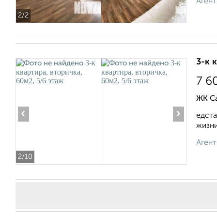
Агент
2
/2
3-к 
7 6
ЖК С
‹
›
едста
жизни
Агент
2
/10