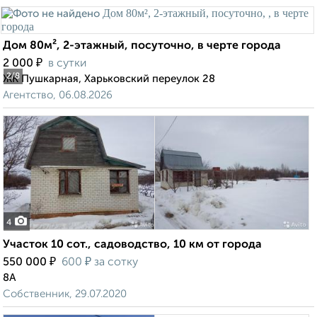
Дом 80м², 2-этажный, посуточно, в черте города
₽
2 000
в сутки
2
/8
ЖК Пушкарная, Харьковский переулок 28
Агентство, 06.08.2026
4
Участок 10 сот., садоводство, 10 км от города
₽
₽
550 000
600
за сотку
8А
Собственник, 29.07.2020