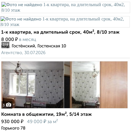
1-к квартира, на длительный срок, 40м², 8/10 этаж
₽
8 000
в месяц
2
/4
мкр. Гостёнский, Гостенская 10
Агентство, 30.07.2026
3
Комната в общежитии, 19м², 5/14 этаж
₽
₽
930 000
49 000
за м²
Горького 78