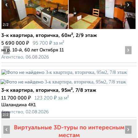
‹
›
2
/2
3-к квартира, вторичка, 60м², 2/9 этаж
₽
₽
5 690 000
95 700
за м²
‹
›
мкр. 10-й, 60 лет Октября 11
Агентство, 06.08.2026
3-к квартира, вторичка, 95м², 7/8 этаж
₽
₽
11 700 000
123 200
за м²
Шаландина 4К1
Агентство, 02.08.2026
2
/2
Виртуальные 3D-туры по интересным
‹
›
местам