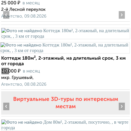
₽
25 000
в месяц
2-й Лесной переулок
‹
›
Агентство, 09.08.2026
Коттедж 180м², 2-этажный, на длительный срок, 3 км
от города
₽
30 000
в месяц
2
/7
мкр. Грушевый,
Агентство, 08.08.2026
Виртуальные 3D-туры по интересным
‹
›
местам