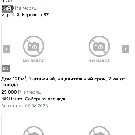
этаж
₽
5 500
в месяц
6
мкр. 4-й, Королева 37
‹
›
2
/8
Дом 120м², 1-этажный, на длительный срок, 7 км от
города
₽
25 000
в месяц
ЖК Центр, Соборная площадь
Агентство, 06.08.2026