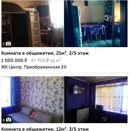
7
Комната в общежитии, 21м², 2/5 этаж
₽
₽
1 000 000
47 700
за м²
ЖК Центр, Преображенская 20
8
Комната в общежитии, 12м², 3/5 этаж