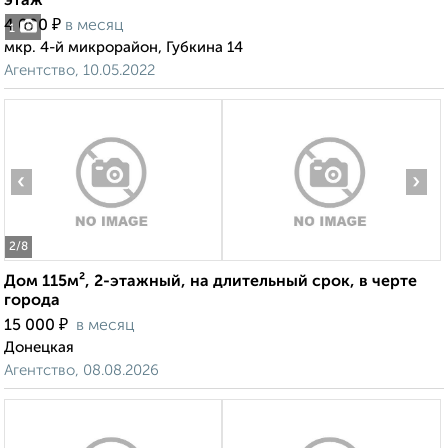
этаж
₽
4 000
в месяц
1
мкр. 4-й микрорайон, Губкина 14
Агентство, 10.05.2022
‹
›
2
/8
Дом 115м², 2-этажный, на длительный срок, в черте
города
₽
15 000
в месяц
Донецкая
Агентство, 08.08.2026