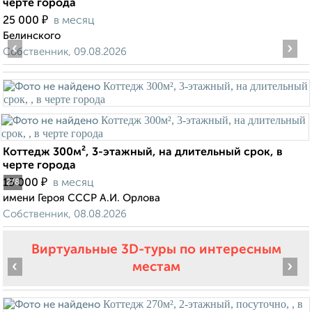
черте города
₽
25 000
в месяц
Белинского
‹
›
Собственник, 09.08.2026
Коттедж 300м², 3-этажный, на длительный срок, в
черте города
₽
15 000
в месяц
2
/8
имени Героя СССР А.И. Орлова
Собственник, 08.08.2026
Виртуальные 3D-туры по интересным
‹
›
местам