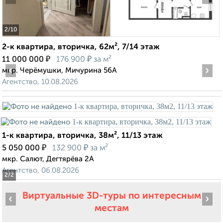
2
/10
2-к квартира, вторичка, 62м², 7/14 этаж
₽
₽
11 000 000
176 900
за м²
‹
›
мкр. Черёмушки, Мичурина 56А
Агентство, 10.08.2026
1-к квартира, вторичка, 38м², 11/13 этаж
₽
₽
5 050 000
132 900
за м²
мкр. Салют, Дегтярёва 2А
Агентство, 06.08.2026
2
/2
Виртуальные 3D-туры по интересным
‹
›
местам