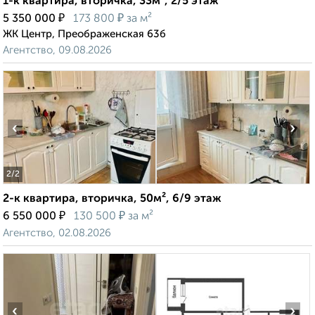
1-к квартира, вторичка, 33м², 2/5 этаж
₽
₽
5 350 000
173 800
за м²
ЖК Центр, Преображенская 63б
Агентство, 09.08.2026
‹
›
2
/2
2-к квартира, вторичка, 50м², 6/9 этаж
₽
₽
6 550 000
130 500
за м²
Агентство, 02.08.2026
‹
›