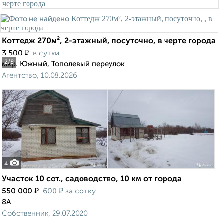
Коттедж 270м², 2-этажный, посуточно, в черте города
₽
3 500
в сутки
2
/8
мкр. Южный, Тополевый переулок
Агентство, 10.08.2026
4
Участок 10 сот., садоводство, 10 км от города
₽
₽
550 000
600
за сотку
8А
Собственник, 29.07.2020