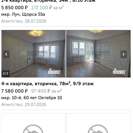
1-к квартира, вторичка, 34м², 8/10 этаж
₽
₽
5 850 000
172 100
за м²
мкр. Луч, Щорса 55а
Агентство, 28.07.2026
‹
›
2
/2
4-к квартира, вторичка, 78м², 9/9 этаж
₽
₽
7 580 000
97 400
за м²
мкр. 10-й, 60 лет Октября 10
Агентство, 29.07.2026