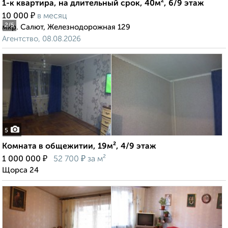
1-к квартира, на длительный срок, 40м², 6/9 этаж
₽
10 000
в месяц
2
/5
мкр. Салют, Железнодорожная 129
Агентство, 08.08.2026
5
Комната в общежитии, 19м², 4/9 этаж
₽
₽
1 000 000
52 700
за м²
Щорса 24