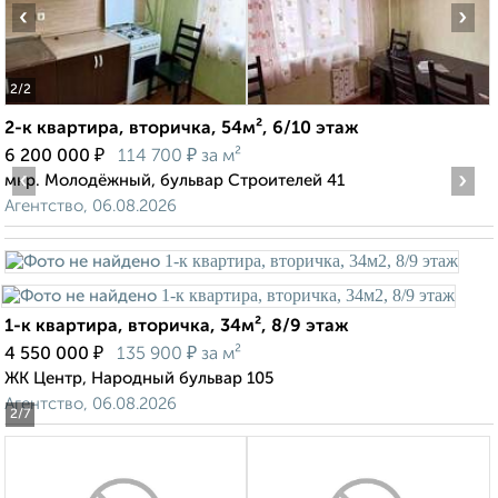
‹
›
2
/2
2-к квартира, вторичка, 54м², 6/10 этаж
₽
₽
6 200 000
114 700
за м²
‹
›
мкр. Молодёжный, бульвар Строителей 41
Агентство, 06.08.2026
1-к квартира, вторичка, 34м², 8/9 этаж
₽
₽
4 550 000
135 900
за м²
ЖК Центр, Народный бульвар 105
Агентство, 06.08.2026
2
/7