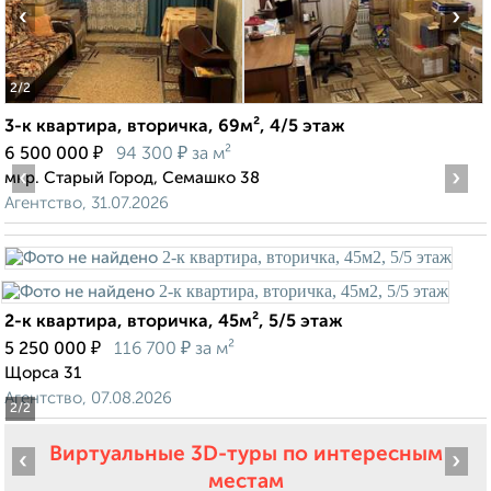
‹
›
2
/2
3-к квартира, вторичка, 69м², 4/5 этаж
₽
₽
6 500 000
94 300
за м²
‹
›
мкр. Старый Город, Семашко 38
Агентство, 31.07.2026
2-к квартира, вторичка, 45м², 5/5 этаж
₽
₽
5 250 000
116 700
за м²
Щорса 31
Агентство, 07.08.2026
2
/2
Виртуальные 3D-туры по интересным
‹
›
местам