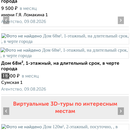
города
₽
9 500
в месяц
имени Г.Я. Ломакина 1
‹
›
Агентство, 09.08.2026
Дом 68м², 1-этажный, на длительный срок, в черте
города
₽
11 000
в месяц
2
/6
Сумская 1
Агентство, 09.08.2026
Виртуальные 3D-туры по интересным
‹
›
местам