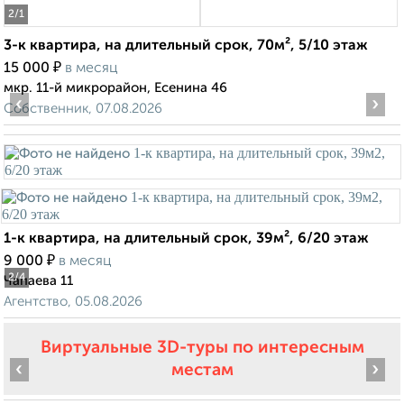
2
/1
3-к квартира, на длительный срок, 70м², 5/10 этаж
₽
15 000
в месяц
мкр. 11-й микрорайон, Есенина 46
‹
›
Собственник, 07.08.2026
1-к квартира, на длительный срок, 39м², 6/20 этаж
₽
9 000
в месяц
2
/4
Чапаева 11
Агентство, 05.08.2026
Виртуальные 3D-туры по интересным
‹
›
местам