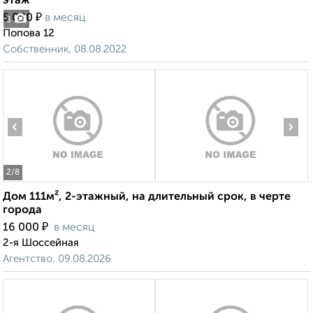
этаж
₽
5 000
в месяц
3
Попова 12
Собственник, 08.08.2022
‹
›
2
/8
Дом 111м², 2-этажный, на длительный срок, в черте
города
₽
16 000
в месяц
2-я Шоссейная
Агентство, 09.08.2026