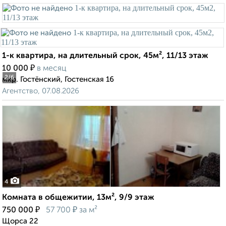
1-к квартира, на длительный срок, 45м², 11/13 этаж
₽
10 000
в месяц
2
/6
мкр. Гостёнский, Гостенская 16
Агентство, 07.08.2026
4
Комната в общежитии, 13м², 9/9 этаж
₽
₽
750 000
57 700
за м²
Щорса 22