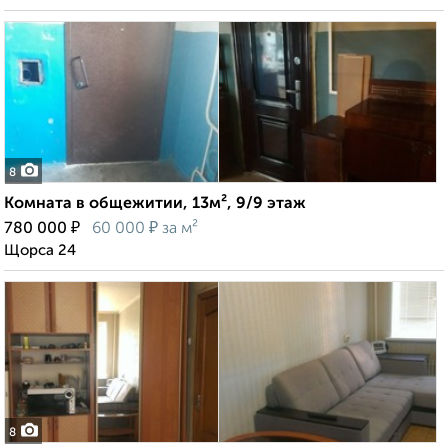
8
Комната в общежитии, 13м², 9/9 этаж
₽
₽
780 000
60 000
за м²
Щорса 24
8