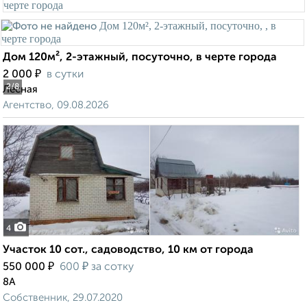
Дом 120м², 2-этажный, посуточно, в черте города
₽
2 000
в сутки
2
/8
Лесная
Агентство, 09.08.2026
4
Участок 10 сот., садоводство, 10 км от города
₽
₽
550 000
600
за сотку
8А
Собственник, 29.07.2020