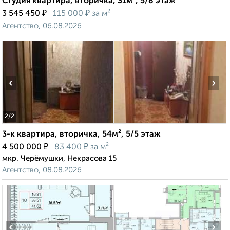
Студия квартира, вторичка, 31м², 5/8 этаж
₽
₽
3 545 450
115 000
за м²
Агентство, 06.08.2026
‹
›
2
/2
3-к квартира, вторичка, 54м², 5/5 этаж
₽
₽
4 500 000
83 400
за м²
мкр. Черёмушки, Некрасова 15
Агентство, 08.08.2026
‹
›