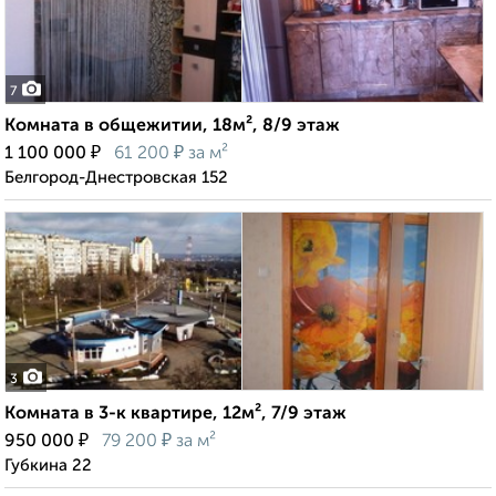
7
Комната в общежитии, 18м², 8/9 этаж
₽
₽
1 100 000
61 200
за м²
Белгород-Днестровская 152
3
Комната в 3-к квартире, 12м², 7/9 этаж
₽
₽
950 000
79 200
за м²
Губкина 22