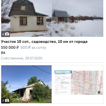
4
Участок 10 сот., садоводство, 10 км от города
₽
₽
550 000
600
за сотку
8А
Собственник, 29.07.2020
3