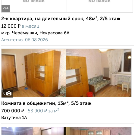
2
/4
2-к квартира, на длительный срок, 48м², 2/5 этаж
₽
12 000
в месяц
мкр. Черёмушки, Некрасова 6А
Агентство, 06.08.2026
5
Комната в общежитии, 13м², 5/5 этаж
₽
₽
700 000
53 900
за м²
Ватутина 1А