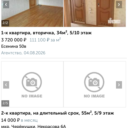
‹
›
2
/2
1-к квартира, вторичка, 34м², 5/10 этаж
₽
₽
3 720 000
111 100
за м²
Есенина 50в
Агентство, 04.08.2026
‹
›
2
/5
2-к квартира, на длительный срок, 55м², 5/9 этаж
₽
14 000
в месяц
мкр. Черёмушки, Некрасова 6А