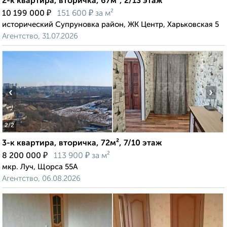
2-к квартира, вторичка, 67м², 2/13 этаж
₽
₽
10 199 000
151 600
за м²
исторический Супруновка район, ЖК Центр, Харьковская 5
Агентство, 31.07.2026
‹
›
2
/2
3-к квартира, вторичка, 72м², 7/10 этаж
₽
₽
8 200 000
113 900
за м²
мкр. Луч, Щорса 55А
Агентство, 06.08.2026