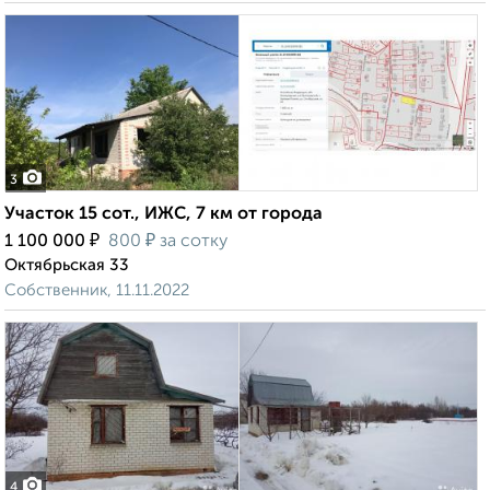
3
Участок 15 сот., ИЖС, 7 км от города
₽
₽
1 100 000
800
за сотку
Октябрьская 33
Собственник, 11.11.2022
4