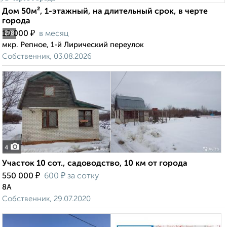
Дом 50м², 1-этажный, на длительный срок, в черте
города
₽
10 000
в месяц
2
/8
мкр. Репное, 1-й Лирический переулок
Собственник, 03.08.2026
4
Участок 10 сот., садоводство, 10 км от города
₽
₽
550 000
600
за сотку
8А
Собственник, 29.07.2020