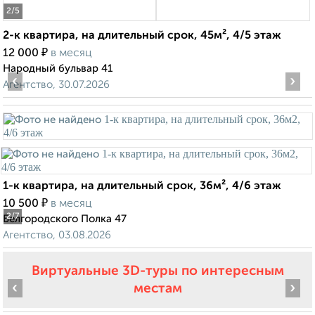
2
/5
2-к квартира, на длительный срок, 45м², 4/5 этаж
₽
12 000
в месяц
Народный бульвар 41
‹
›
Агентство, 30.07.2026
1-к квартира, на длительный срок, 36м², 4/6 этаж
₽
10 500
в месяц
2
/7
Белгородского Полка 47
Агентство, 03.08.2026
Виртуальные 3D-туры по интересным
‹
›
местам