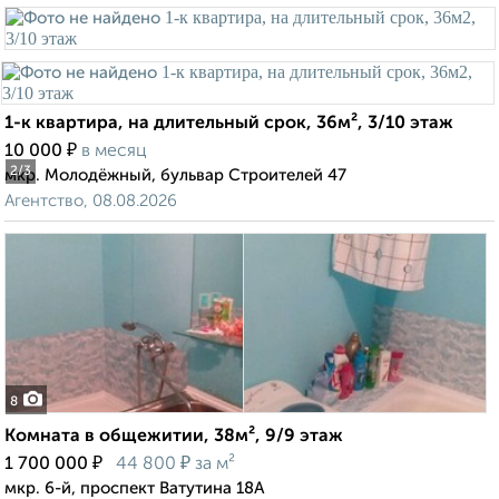
1-к квартира, на длительный срок, 36м², 3/10 этаж
₽
10 000
в месяц
2
/3
мкр. Молодёжный, бульвар Строителей 47
Агентство, 08.08.2026
8
Комната в общежитии, 38м², 9/9 этаж
₽
₽
1 700 000
44 800
за м²
мкр. 6-й, проспект Ватутина 18А