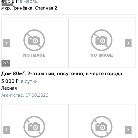
₽
4 500
в месяц
5
мкр. Гринёвка, Степная 2
‹
›
2
/8
Дом 80м², 2-этажный, посуточно, в черте города
₽
3 000
в сутки
Лесная
Агентство, 07.08.2026
‹
›