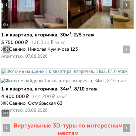
‹
›
2
/2
1-к квартира, вторичка, 30м², 2/5 этаж
₽
₽
3 750 000
126 300
за м²
‹
›
ЖК Савино, Николая Чумичова 123
Агентство, 07.08.2026
1-к квартира, вторичка, 34м², 8/10 этаж
₽
₽
4 900 000
144 200
за м²
ЖК Савино, Октябрьская 63
Агентство, 10.08.2026
2
/1
Виртуальные 3D-туры по интересным
‹
›
местам