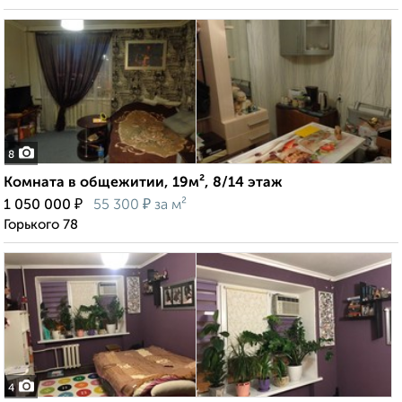
8
Комната в общежитии, 19м², 8/14 этаж
₽
₽
1 050 000
55 300
за м²
Горького 78
4