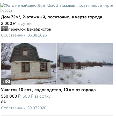
Дом 72м², 2-этажный, посуточно, в черте города
₽
2 000
в сутки
2
/8
2-й переулок Декабристов
Собственник, 03.08.2026
4
Участок 10 сот., садоводство, 10 км от города
₽
₽
550 000
600
за сотку
8А
Собственник, 29.07.2020