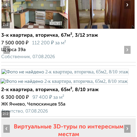
‹
›
2
/2
3-к квартира, вторичка, 67м², 3/12 этаж
₽
₽
7 500 000
112 200
за м²
‹
›
Щорса 39а
Собственник, 07.08.2026
2-к квартира, вторичка, 65м², 8/10 этаж
₽
₽
6 300 000
97 400
за м²
ЖК Ячнево, Челюскинцев 55а
Агентство, 07.08.2026
2
/2
Виртуальные 3D-туры по интересным
‹
›
местам