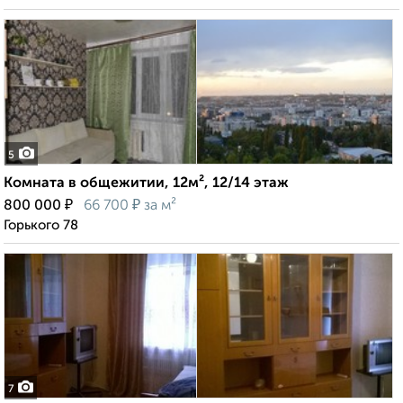
5
Комната в общежитии, 12м², 12/14 этаж
₽
₽
800 000
66 700
за м²
Горького 78
7