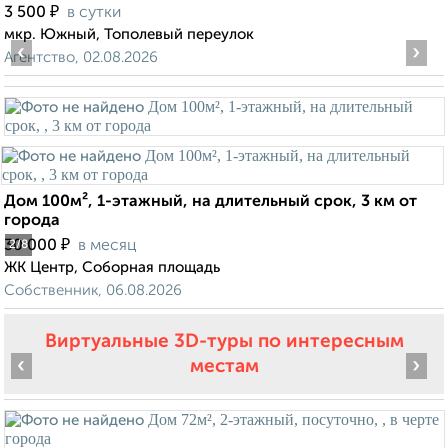
₽
3 500
в сутки
мкр. Южный, Тополевый переулок
‹
›
Агентство, 02.08.2026
Дом 100м², 1-этажный, на длительный срок, 3 км от
города
₽
30 000
в месяц
2
/8
ЖК Центр, Соборная площадь
Собственник, 06.08.2026
Виртуальные 3D-туры по интересным
‹
›
местам