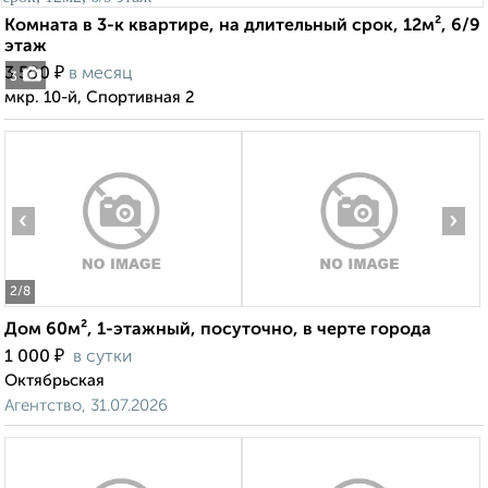
Комната в 3-к квартире, на длительный срок, 12м², 6/9
этаж
₽
3 500
в месяц
3
мкр. 10-й, Спортивная 2
‹
›
2
/8
Дом 60м², 1-этажный, посуточно, в черте города
₽
1 000
в сутки
Октябрьская
Агентство, 31.07.2026