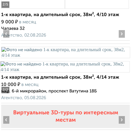
2
/5
1-к квартира, на длительный срок, 38м², 4/10 этаж
₽
9 000
в месяц
Чапаева 32
‹
›
Агентство, 02.08.2026
1-к квартира, на длительный срок, 38м², 4/14 этаж
₽
10 000
в месяц
2
/2
мкр. 6-й микрорайон, проспект Ватутина 18Б
Агентство, 05.08.2026
Виртуальные 3D-туры по интересным
‹
›
местам