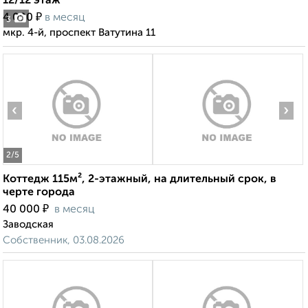
12/12 этаж
₽
4 000
в месяц
3
мкр. 4-й, проспект Ватутина 11
‹
›
2
/5
Коттедж 115м², 2-этажный, на длительный срок, в
черте города
₽
40 000
в месяц
Заводская
Собственник, 03.08.2026