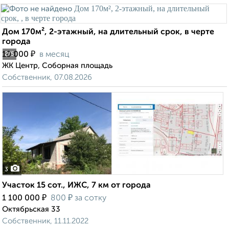
Дом 170м², 2-этажный, на длительный срок, в черте
города
₽
10 000
в месяц
2
/5
ЖК Центр, Соборная площадь
Собственник, 07.08.2026
3
Участок 15 сот., ИЖС, 7 км от города
₽
₽
1 100 000
800
за сотку
Октябрьская 33
Собственник, 11.11.2022