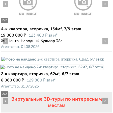
‹
›
2
/2
4-к квартира, вторичка, 154м², 7/9 этаж
₽
₽
19 000 000
123 400
за м²
‹
›
ЖК Центр, Народный бульвар 38а
Агентство, 01.08.2026
2-к квартира, вторичка, 62м², 6/7 этаж
₽
₽
8 060 000
129 800
за м²
Агентство, 31.07.2026
2
/2
Виртуальные 3D-туры по интересным
‹
›
местам