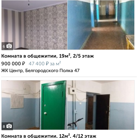
6
Комната в общежитии, 19м², 2/5 этаж
₽
₽
900 000
47 400
за м²
ЖК Центр, Белгородского Полка 47
8
Комната в общежитии, 12м², 4/12 этаж