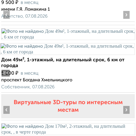
₽
9 500
в месяц
имени Г.Я. Ломакина 1
‹
›
Агентство, 07.08.2026
Дом 49м², 1-этажный, на длительный срок, 6 км от
города
₽
5 000
в месяц
2
/4
проспект Богдана Хмельницкого
Собственник, 07.08.2026
Виртуальные 3D-туры по интересным
‹
›
местам