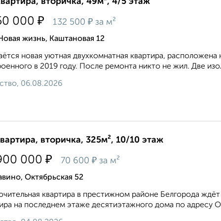
квартира, вторичка, 49м², 4/5 этаж
₽
50 000
₽
132 500
за м²
Новая жизнь, Каштановая 12
ётся новая уютная двухкомнатная квартира, расположена 
оенного в 2019 году. После ремонта никто не жил. Две изо
ство, 06.08.2026
квартира, вторичка, 325м², 10/10 этаж
₽
900 000
₽
70 600
за м²
вино, Октябрьская 52
чительная квартира в престижном районе Белгорода ждёт
ира на последнем этаже десятиэтажного дома по адресу Окт