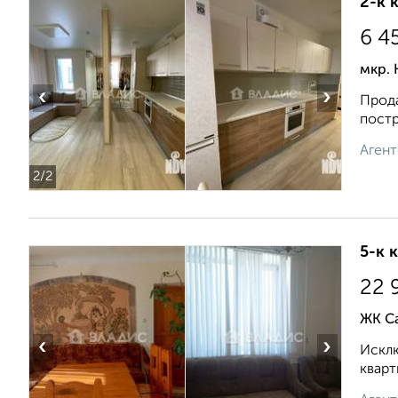
2-к 
6 4
мкр. 
‹
›
Прода
постр
Агент
2
/2
5-к 
22 
ЖК Са
‹
›
Исклю
кварт