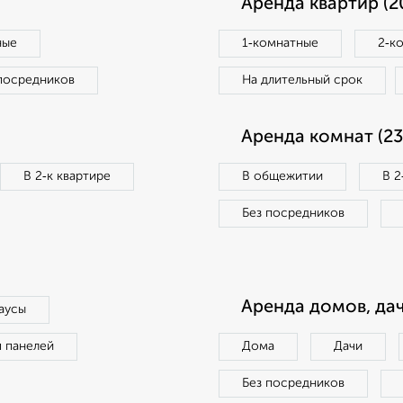
Аренда квартир (2
ные
1‑комнатные
2‑к
посредников
На длительный срок
Аренда комнат (23
В 2‑к квартире
В общежитии
В 2
Без посредников
Аренда домов, дач
аусы
п панелей
Дома
Дачи
Без посредников