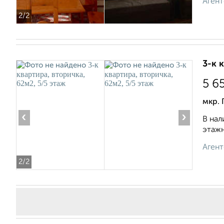
Агент
2
/2
3-к 
5 6
мкр. 
‹
›
В нал
этажн
Агент
2
/2