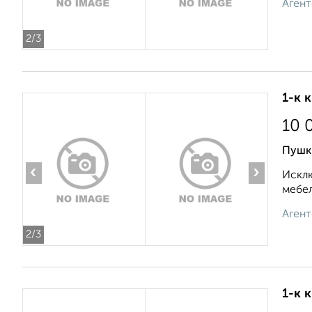
Агент
2
/3
1-к 
10 
Пушк
‹
›
Исклю
мебел
Агент
2
/3
1-к 