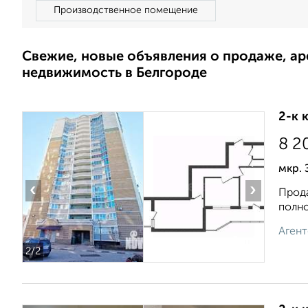
Производственное помещение
Свежие, новые объявления о продаже, а
недвижимость в Белгороде
2-к 
8 2
мкр. 
‹
›
Прода
полно
Агент
2
/2