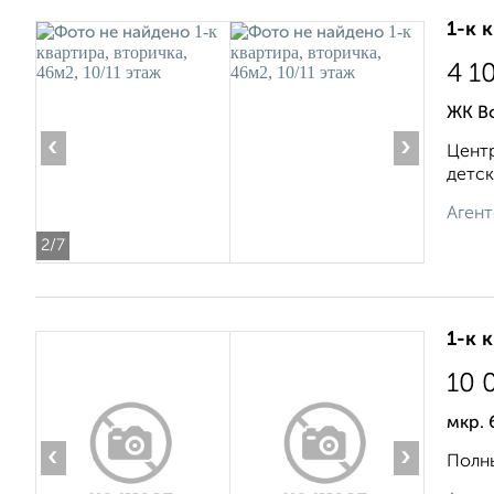
1-к 
4 1
ЖК Во
‹
›
Центр
детск
Агент
2
/7
1-к 
10 
мкр.
‹
›
Полны