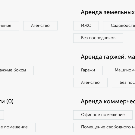
Аренда земельных 
чения
Агенство
ИЖС
Садоводст
Без посредников
Аренда гаржей, м
ражные боксы
Гаражи
Машиноме
Агенство
Без по
и (0)
Аренда коммерчес
Офисное помещение
ое помещение
Помещение свободного н