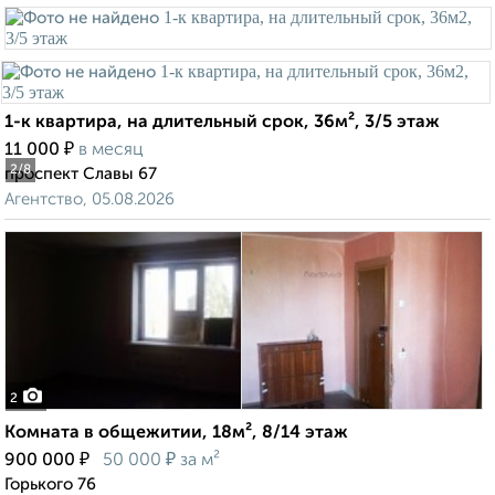
1-к квартира, на длительный срок, 36м², 3/5 этаж
₽
11 000
в месяц
2
/8
проспект Славы 67
Агентство, 05.08.2026
2
Комната в общежитии, 18м², 8/14 этаж
₽
₽
900 000
50 000
за м²
Горького 76