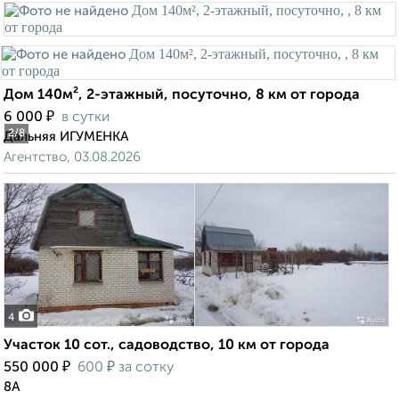
Дом 140м², 2-этажный, посуточно, 8 км от города
₽
6 000
в сутки
2
/8
Дальняя ИГУМЕНКА
Агентство, 03.08.2026
4
Участок 10 сот., садоводство, 10 км от города
₽
₽
550 000
600
за сотку
8А