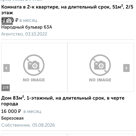
Комната в 2-к квартире, на длительный срок, 51м², 2/5
этаж
₽
5 000
в месяц
6
Народный бульвар 63А
Агентство, 03.10.2022
‹
›
2
/8
Дом 83м², 1-этажный, на длительный срок, в черте
города
₽
16 000
в месяц
Березовая
Собственник, 05.08.2026