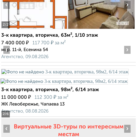
‹
›
2
/2
3-к квартира, вторичка, 63м², 1/10 этаж
₽
₽
7 400 000
117 700
за м²
‹
›
мкр. 11-й, Есенина 54
Агентство, 09.08.2026
3-к квартира, вторичка, 98м², 6/14 этаж
₽
₽
11 000 000
112 300
за м²
ЖК Левобережье, Чапаева 13
Агентство, 08.08.2026
2
/6
Виртуальные 3D-туры по интересным
‹
›
местам