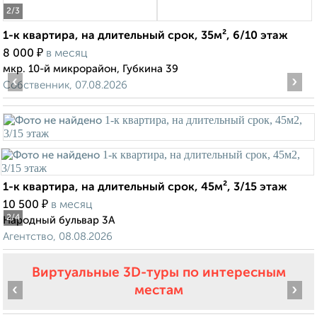
2
/3
1-к квартира, на длительный срок, 35м², 6/10 этаж
₽
8 000
в месяц
мкр. 10-й микрорайон, Губкина 39
‹
›
Собственник, 07.08.2026
1-к квартира, на длительный срок, 45м², 3/15 этаж
₽
10 500
в месяц
2
/4
Народный бульвар 3А
Агентство, 08.08.2026
Виртуальные 3D-туры по интересным
‹
›
местам