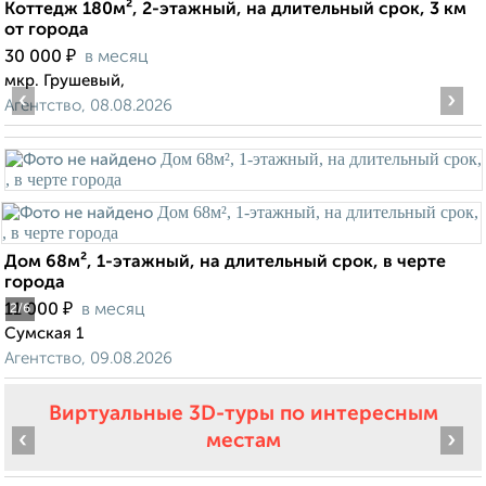
Коттедж 180м², 2-этажный, на длительный срок, 3 км
от города
₽
30 000
в месяц
мкр. Грушевый,
‹
›
Агентство, 08.08.2026
Дом 68м², 1-этажный, на длительный срок, в черте
города
₽
11 000
в месяц
2
/6
Сумская 1
Агентство, 09.08.2026
Виртуальные 3D-туры по интересным
‹
›
местам