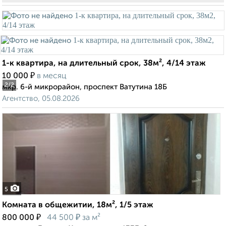
1-к квартира, на длительный срок, 38м², 4/14 этаж
₽
10 000
в месяц
2
/2
мкр. 6-й микрорайон, проспект Ватутина 18Б
Агентство, 05.08.2026
5
Комната в общежитии, 18м², 1/5 этаж
₽
₽
800 000
44 500
за м²