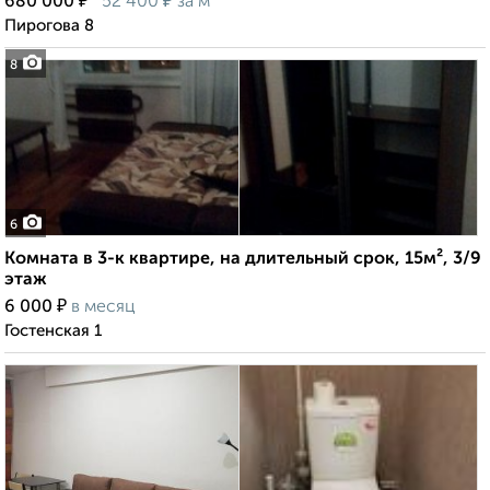
₽
₽
680 000
52 400
за м²
Пирогова 8
8
6
Комната в 3-к квартире, на длительный срок, 15м², 3/9
этаж
₽
6 000
в месяц
Гостенская 1