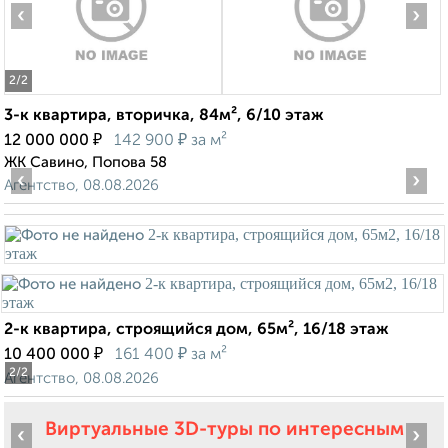
‹
›
2
/2
3-к квартира, вторичка, 84м², 6/10 этаж
₽
₽
12 000 000
142 900
за м²
ЖК Савино, Попова 58
‹
›
Агентство, 08.08.2026
2-к квартира, строящийся дом, 65м², 16/18 этаж
₽
₽
10 400 000
161 400
за м²
2
/2
Агентство, 08.08.2026
Виртуальные 3D-туры по интересным
‹
›