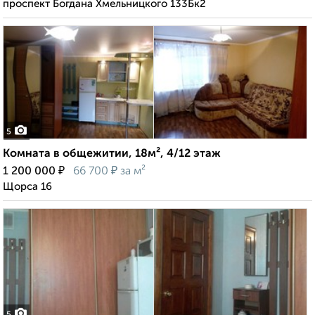
проспект Богдана Хмельницкого 133Бк2
5
Комната в общежитии, 18м², 4/12 этаж
₽
₽
1 200 000
66 700
за м²
Щорса 16