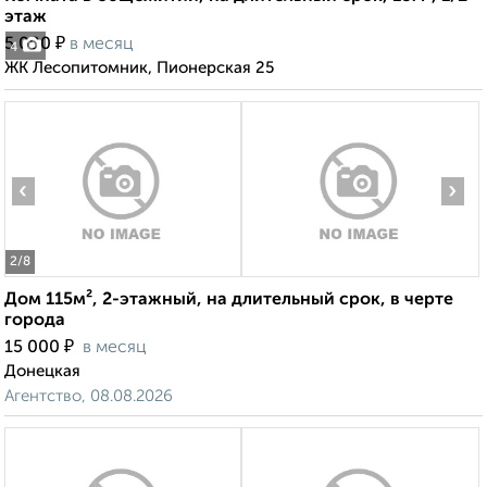
этаж
₽
5 000
в месяц
4
ЖК Лесопитомник, Пионерская 25
‹
›
2
/8
Дом 115м², 2-этажный, на длительный срок, в черте
города
₽
15 000
в месяц
Донецкая
Агентство, 08.08.2026