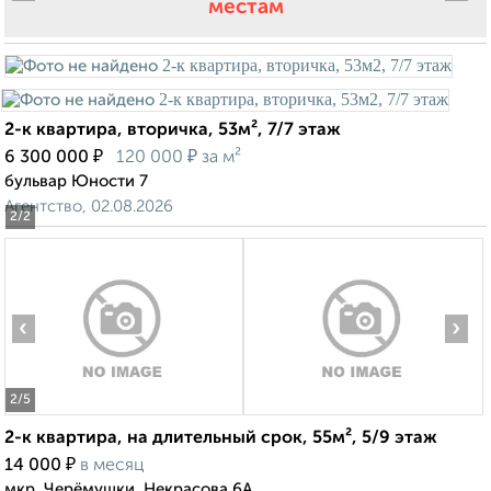
местам
2-к квартира, вторичка, 53м², 7/7 этаж
₽
₽
6 300 000
120 000
за м²
бульвар Юности 7
Агентство, 02.08.2026
2
/2
‹
›
2
/5
2-к квартира, на длительный срок, 55м², 5/9 этаж
₽
14 000
в месяц
мкр. Черёмушки, Некрасова 6А