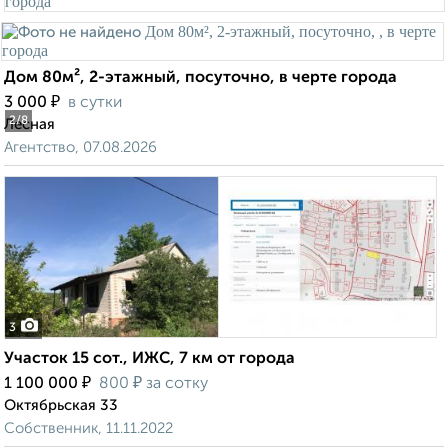
Дом 80м², 2-этажный, посуточно, в черте города
₽
3 000
в сутки
2
/8
Лесная
Агентство, 07.08.2026
3
Участок 15 сот., ИЖС, 7 км от города
₽
₽
1 100 000
800
за сотку
Октябрьская 33
Собственник, 11.11.2022