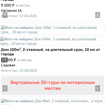
₽
9 000
в месяц
Нагорная 1А
‹
›
Агентство, 07.08.2026
Дом 100м², 2-этажный, на длительный срок, 10 км от
города
₽
15 000
в месяц
2
/5
Садовая
Агентство, 05.08.2026
Виртуальные 3D-туры по интересным
‹
›
местам