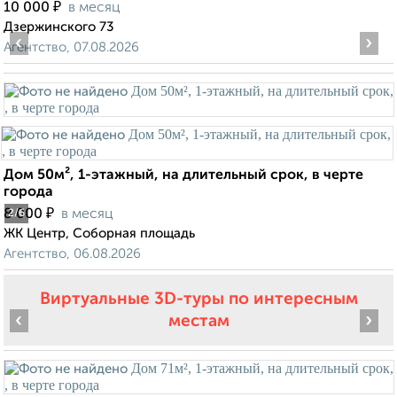
₽
10 000
в месяц
Дзержинского 73
‹
›
Агентство, 07.08.2026
Дом 50м², 1-этажный, на длительный срок, в черте
города
₽
8 000
в месяц
2
/6
ЖК Центр, Соборная площадь
Агентство, 06.08.2026
Виртуальные 3D-туры по интересным
‹
›
местам