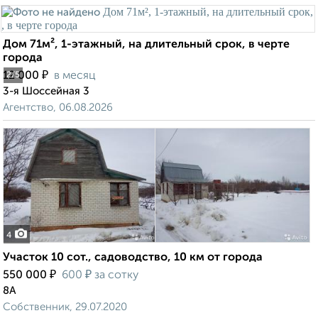
Дом 71м², 1-этажный, на длительный срок, в черте
города
₽
12 000
в месяц
2
/5
3-я Шоссейная 3
Агентство, 06.08.2026
4
Участок 10 сот., садоводство, 10 км от города
₽
₽
550 000
600
за сотку
8А
Собственник, 29.07.2020