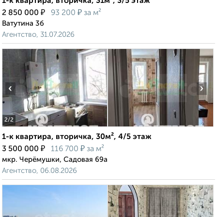
1-к квартира, вторичка, 31м², 3/5 этаж
₽
₽
2 850 000
93 200
за м²
Ватутина 3б
Агентство, 31.07.2026
‹
›
2
/2
1-к квартира, вторичка, 30м², 4/5 этаж
₽
₽
3 500 000
116 700
за м²
мкр. Черёмушки, Садовая 69а
Агентство, 06.08.2026