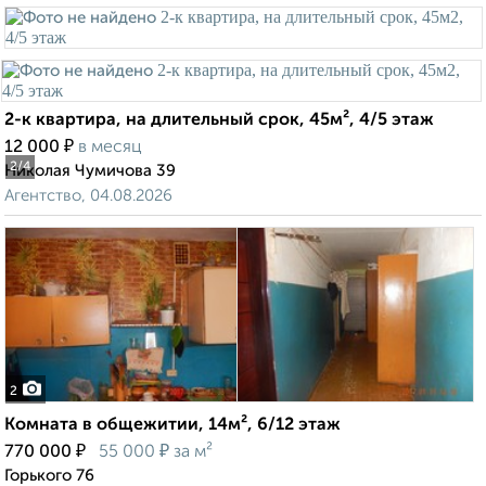
2-к квартира, на длительный срок, 45м², 4/5 этаж
₽
12 000
в месяц
2
/4
Николая Чумичова 39
Агентство, 04.08.2026
2
Комната в общежитии, 14м², 6/12 этаж
₽
₽
770 000
55 000
за м²
Горького 76