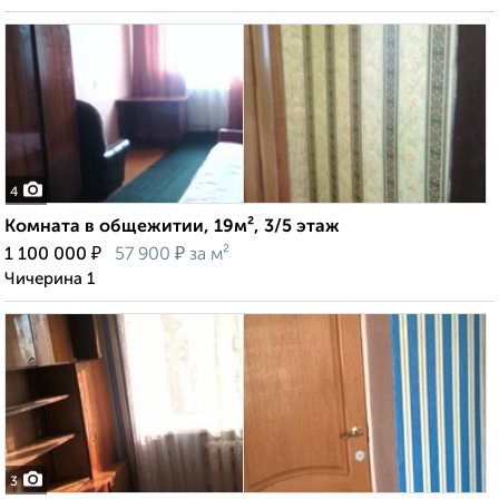
4
Комната в общежитии, 19м², 3/5 этаж
₽
₽
1 100 000
57 900
за м²
Чичерина 1
3