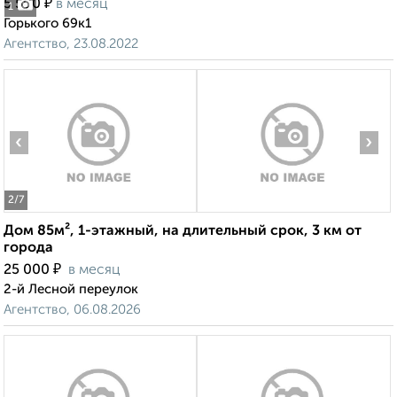
₽
5 500
в месяц
1
Горького 69к1
Агентство, 23.08.2022
‹
›
2
/7
Дом 85м², 1-этажный, на длительный срок, 3 км от
города
₽
25 000
в месяц
2-й Лесной переулок
Агентство, 06.08.2026