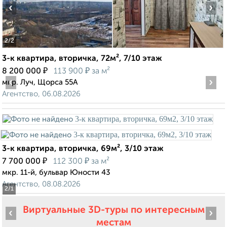
‹
›
2
/2
3-к квартира, вторичка, 72м², 7/10 этаж
₽
₽
8 200 000
113 900
за м²
‹
›
мкр. Луч, Щорса 55А
Агентство, 06.08.2026
3-к квартира, вторичка, 69м², 3/10 этаж
₽
₽
7 700 000
112 300
за м²
мкр. 11-й, бульвар Юности 43
Агентство, 08.08.2026
2
/1
Виртуальные 3D-туры по интересным
‹
›
местам