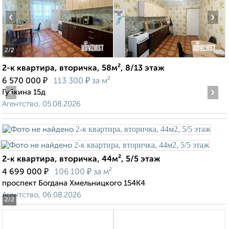
‹
›
2
/2
2-к квартира, вторичка, 58м², 8/13 этаж
₽
₽
6 570 000
113 300
за м²
‹
›
Губкина 15д
Агентство, 05.08.2026
2-к квартира, вторичка, 44м², 5/5 этаж
₽
₽
4 699 000
106 100
за м²
проспект Богдана Хмельницкого 154К4
Агентство, 06.08.2026
2
/2