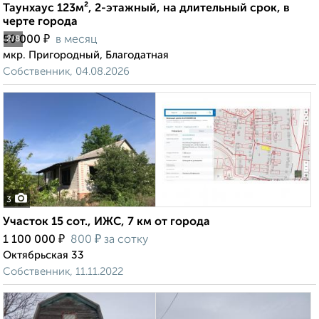
Таунхаус 123м², 2-этажный, на длительный срок, в
черте города
₽
50 000
в месяц
2
/8
мкр. Пригородный, Благодатная
Собственник, 04.08.2026
3
Участок 15 сот., ИЖС, 7 км от города
₽
₽
1 100 000
800
за сотку
Октябрьская 33
Собственник, 11.11.2022