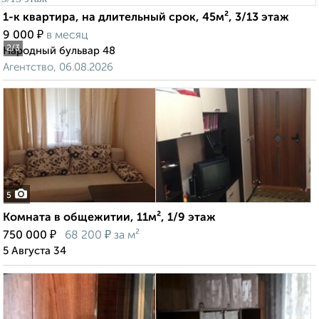
1-к квартира, на длительный срок, 45м², 3/13 этаж
₽
9 000
в месяц
2
/3
Народный бульвар 48
Агентство, 06.08.2026
5
Комната в общежитии, 11м², 1/9 этаж
₽
₽
750 000
68 200
за м²
5 Августа 34