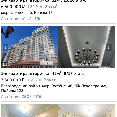
1-к квартира, вторичка, 52м², 10/10 этаж
₽
₽
6 500 000
124 800
за м²
мкр. Солнечный, Конева 17
Агентство, 31.07.2026
‹
›
2
/2
1-к квартира, вторичка, 45м², 9/17 этаж
₽
₽
7 500 000
166 700
за м²
Белгородский район, мкр. Гостёнский, ЖК Левобережье,
Победы 128
Агентство, 05.08.2026