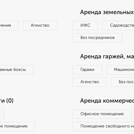
Аренда земельных 
чения
Агенство
ИЖС
Садоводст
Без посредников
Аренда гаржей, м
ражные боксы
Гаражи
Машиноме
Агенство
Без по
и (0)
Аренда коммерчес
Офисное помещение
ое помещение
Помещение свободного н