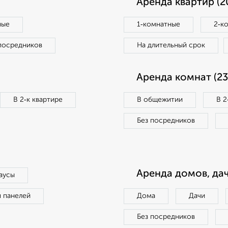
Аренда квартир (2
ные
1‑комнатные
2‑к
посредников
На длительный срок
Аренда комнат (23
В 2‑к квартире
В общежитии
В 2
Без посредников
Аренда домов, дач
аусы
п панелей
Дома
Дачи
Без посредников