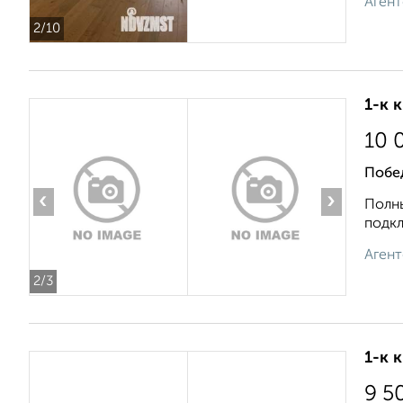
Агент
2
/10
1-к 
10 
Побе
‹
›
Полны
подкл
Агент
2
/3
1-к 
9 5