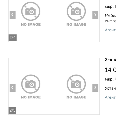
мкр. 
‹
›
Мебел
инфра
Агент
2
/4
2-к 
14 
мкр.
‹
›
Устан
Агент
2
/5