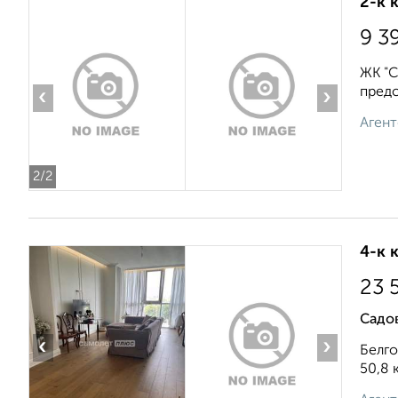
2-к 
9 3
ЖК "С
предс
‹
›
Агент
2
/2
4-к 
23 
Садов
‹
›
Белго
50,8 