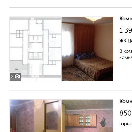
Комн
1 3
ЖК Ц
В ком
комна
2
Комн
850
Горьк