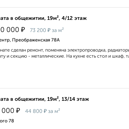
ата в общежитии, 19м², 4/12 этаж
₽
90 000
₽
73 200
за м²
ентр, Преображенская 78А
нате сделан ремонт, поменяна электропроводка, радиаторы
ту и секцию - металлические. На кухне есть стол и шкаф, т
ата в общежитии, 19м², 13/14 этаж
₽
 000
₽
44 800
за м²
ого 78