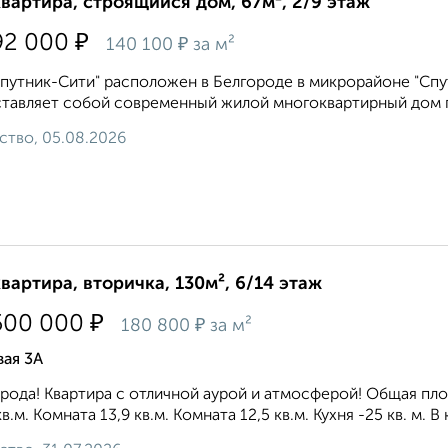
квартира, строящийся дом, 67м², 2/9 этаж
₽
92 000
₽
140 100
за м²
путник-Сити" расположен в Белгороде в микрорайоне "Спутн
тавляет собой современный жилой многоквартирный дом 
ство, 05.08.2026
квартира, вторичка, 130м², 6/14 этаж
₽
500 000
₽
180 800
за м²
ая 3А
рода! Квартира с отличной аурой и атмосферой! Общая площ
кв.м. Комната 13,9 кв.м. Комната 12,5 кв.м. Кухня -25 кв. м. В 