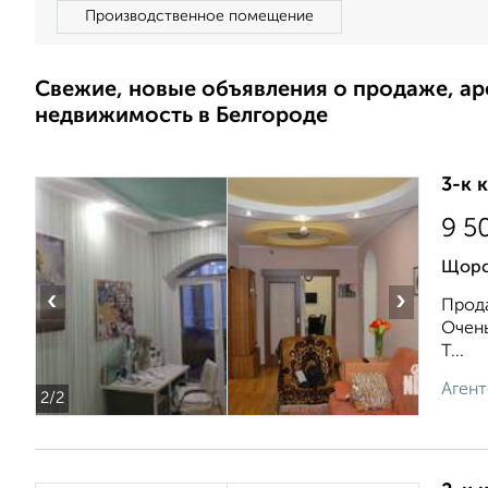
Производственное помещение
Свежие, новые объявления о продаже, а
недвижимость в Белгороде
3-к 
9 5
Щорс
‹
›
Прода
Очень
Т...
Агент
2
/2