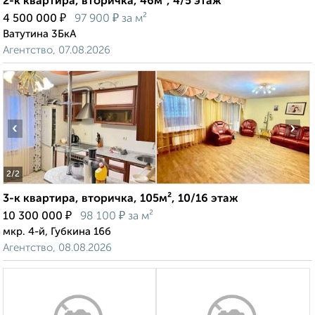
2-к квартира, вторичка, 46м², 4/5 этаж
₽
₽
4 500 000
97 900
за м²
Ватутина 3БкА
Агентство, 07.08.2026
‹
›
2
/2
3-к квартира, вторичка, 105м², 10/16 этаж
₽
₽
10 300 000
98 100
за м²
мкр. 4-й, Губкина 16б
Агентство, 08.08.2026