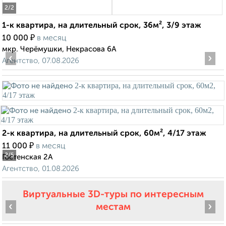
2
/2
1-к квартира, на длительный срок, 36м², 3/9 этаж
₽
10 000
в месяц
мкр. Черёмушки, Некрасова 6А
‹
›
Агентство, 07.08.2026
2-к квартира, на длительный срок, 60м², 4/17 этаж
₽
11 000
в месяц
2
/5
Гостенская 2А
Агентство, 01.08.2026
Виртуальные 3D-туры по интересным
‹
›
местам