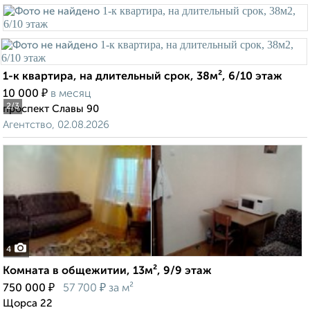
1-к квартира, на длительный срок, 38м², 6/10 этаж
₽
10 000
в месяц
2
/3
проспект Славы 90
Агентство, 02.08.2026
4
Комната в общежитии, 13м², 9/9 этаж
₽
₽
750 000
57 700
за м²
Щорса 22