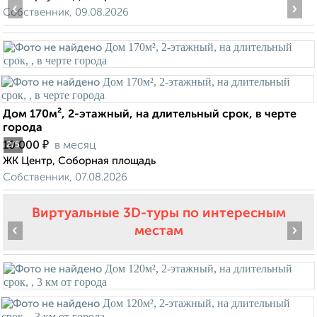
‹
›
Собственник, 09.08.2026
Дом 170м², 2-этажный, на длительный срок, в черте
города
₽
10 000
в месяц
2
/5
ЖК Центр, Соборная площадь
Собственник, 07.08.2026
Виртуальные 3D-туры по интересным
‹
›
местам