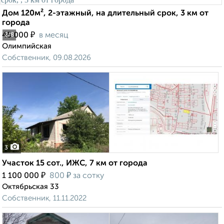
Дом 120м², 2-этажный, на длительный срок, 3 км от
города
₽
45 000
в месяц
2
/8
Олимпийская
Собственник, 09.08.2026
3
Участок 15 сот., ИЖС, 7 км от города
₽
₽
1 100 000
800
за сотку
Октябрьская 33
Собственник, 11.11.2022