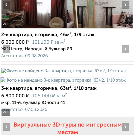
‹
›
2
/2
2-к квартира, вторичка, 46м², 1/9 этаж
₽
₽
6 000 000
131 100
за м²
‹
›
ЖК Центр, Народный бульвар 89
Агентство, 09.08.2026
3-к квартира, вторичка, 63м², 1/10 этаж
₽
₽
6 800 000
108 000
за м²
мкр. 11-й, бульвар Юности 41
Агентство, 07.08.2026
2
/2
Виртуальные 3D-туры по интересным
‹
›
местам