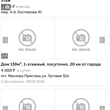
этаж
₽
5 000
в месяц
6
мкр. 4-й, Костюкова 41
‹
›
2
/4
Дом 130м², 1-этажный, посуточно, 20 км от города
₽
4 000
в сутки
пгт. Маслова Пристань ул. Луговая 52а
Собственник, 08.08.2026
‹
›