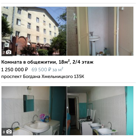
7
Комната в общежитии, 18м², 2/4 этаж
₽
₽
1 250 000
69 500
за м²
проспект Богдана Хмельницкого 135К
8