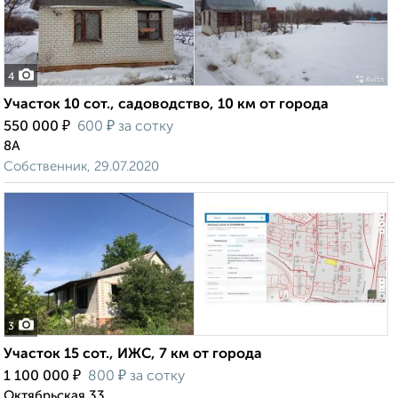
4
Участок 10 сот., садоводство, 10 км от города
₽
₽
550 000
600
за сотку
8А
Собственник, 29.07.2020
3
Участок 15 сот., ИЖС, 7 км от города
₽
₽
1 100 000
800
за сотку
Октябрьская 33