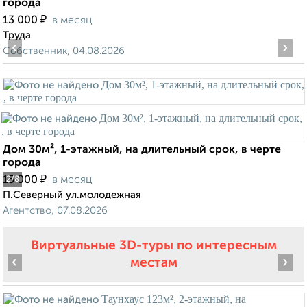
города
₽
13 000
в месяц
Труда
‹
›
Собственник, 04.08.2026
Дом 30м², 1-этажный, на длительный срок, в черте
города
₽
15 000
в месяц
2
/8
П.Северный ул.молодежная
Агентство, 07.08.2026
Виртуальные 3D-туры по интересным
‹
›
местам