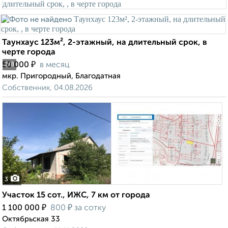
Таунхаус 123м², 2-этажный, на длительный срок, в
черте города
₽
50 000
в месяц
2
/8
мкр. Пригородный, Благодатная
Собственник, 04.08.2026
3
Участок 15 сот., ИЖС, 7 км от города
₽
₽
1 100 000
800
за сотку
Октябрьская 33