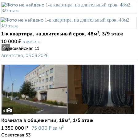
1-к квартира, на длительный срок, 48м², 3/9 этаж
₽
10 000
в месяц
2
/2
Первомайская 11
Агентство, 03.08.2026
4
Комната в общежитии, 18м², 1/5 этаж
₽
₽
1 350 000
75 000
за м²
Советская 53