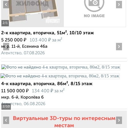
‹
›
2
/1
2-к квартира, вторичка, 51м², 10/10 этаж
₽
₽
5 250 000
103 400
за м²
‹
›
мкр. 11-й, Есенина 46а
Агентство, 07.08.2026
4-к квартира, вторичка, 86м², 8/15 этаж
₽
₽
11 500 000
134 400
за м²
мкр. 6-й, Королёва 6
Агентство, 06.08.2026
2
/10
Виртуальные 3D-туры по интересным
‹
›
местам