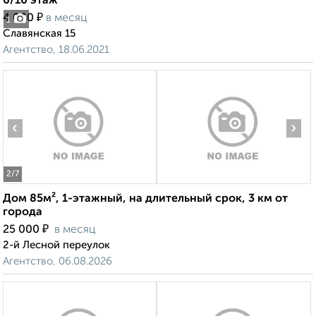
6/10 этаж
₽
4 000
в месяц
1
Славянская 15
Агентство, 18.06.2021
‹
›
2
/7
Дом 85м², 1-этажный, на длительный срок, 3 км от
города
₽
25 000
в месяц
2-й Лесной переулок
Агентство, 06.08.2026