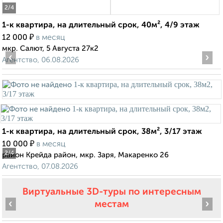
2
/4
1-к квартира, на длительный срок, 40м², 4/9 этаж
₽
12 000
в месяц
мкр. Салют, 5 Августа 27к2
‹
›
Агентство, 06.08.2026
1-к квартира, на длительный срок, 38м², 3/17 этаж
₽
10 000
в месяц
2
/4
район Крейда район, мкр. Заря, Макаренко 26
Агентство, 07.08.2026
Виртуальные 3D-туры по интересным
‹
›
местам