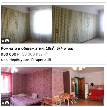
8
Комната в общежитии, 18м², 3/4 этаж
₽
₽
900 000
50 000
за м²
мкр. Черёмушки, Гагарина 19
8