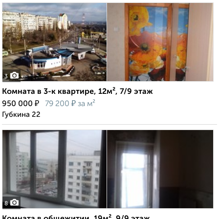
3
Комната в 3-к квартире, 12м², 7/9 этаж
₽
₽
950 000
79 200
за м²
Губкина 22
8