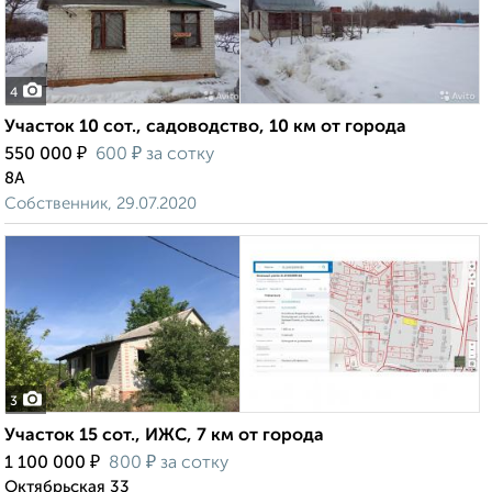
4
Участок 10 сот., садоводство, 10 км от города
₽
₽
550 000
600
за сотку
8А
Собственник, 29.07.2020
3
Участок 15 сот., ИЖС, 7 км от города
₽
₽
1 100 000
800
за сотку
Октябрьская 33