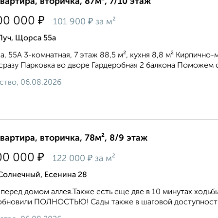
квартира, вторичка, 87м², 7/10 этаж
₽
00 000
₽
101 900
за м²
Луч, Щорса 55а
, 55А 3-комнатная, 7 этаж 88,5 м², кухня 8,8 м² Кирпич
сразу Парковка во дворе Гардеробная 2 балкона Поможем с 
ство, 06.08.2026
квартира, вторичка, 78м², 8/9 этаж
₽
00 000
₽
122 000
за м²
Солнечный, Есенина 28
перед домом аллея.Также есть еще две в 10 минутах ходь
обновили ПОЛНОСТЬЮ! Сады также в шаговой доступности к