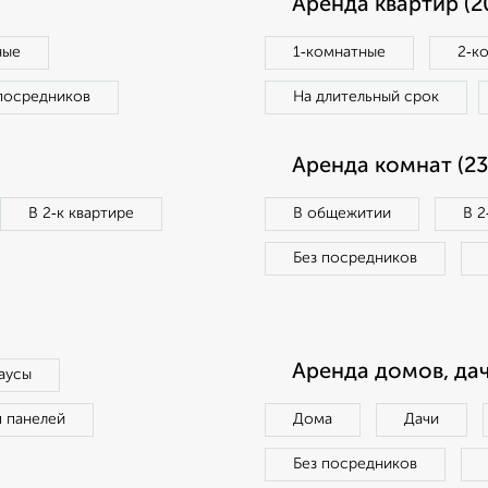
Аренда квартир (2
ные
1‑комнатные
2‑к
посредников
На длительный срок
Аренда комнат (23
В 2‑к квартире
В общежитии
В 2
Без посредников
Аренда домов, дач
аусы
п панелей
Дома
Дачи
Без посредников