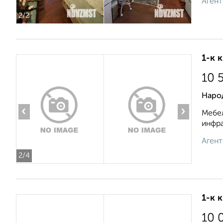
Агент
2
/2
1-к 
10 
Наро
‹
›
Мебел
инфра
Агент
2
/4
1-к 
10 