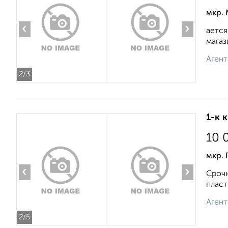
мкр.
‹
›
ается
магаз
Агент
2
/3
1-к 
10 
мкр. 
‹
›
Срочн
пласт
Агент
2
/5