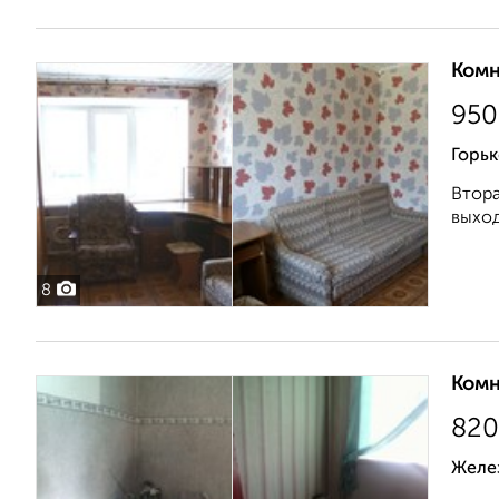
Комн
950
Горьк
Втора
выход
8
Комн
820
Желе