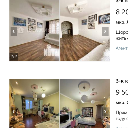
3-к 
8 2
мкр. 
‹
›
Щорса
жить 
Агент
2
/2
3-к 
9 5
мкр. 
‹
›
Прям 
году 