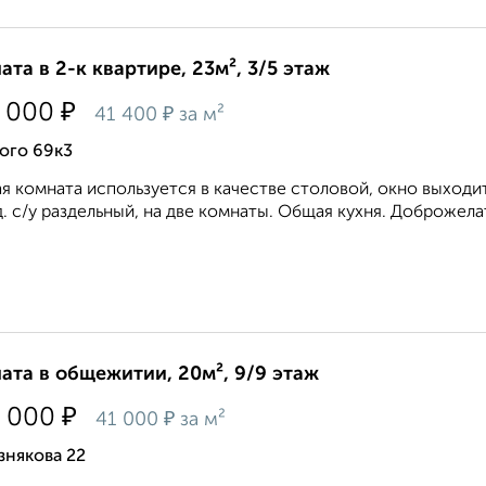
ата в 2-к квартире, 23м², 3/5 этаж
₽
 000
₽
41 400
за м²
ого 69к3
я комната используется в качестве столовой, окно выходи
. с/у раздельный, на две комнаты. Общая кухня. Доброжела
ата в общежитии, 20м², 9/9 этаж
₽
 000
₽
41 000
за м²
знякова 22