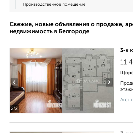
Производственное помещение
Свежие, новые объявления о продаже, а
недвижимость в Белгороде
3-к 
11 
Щорс
‹
›
Прода
этажн
Агент
2
/2