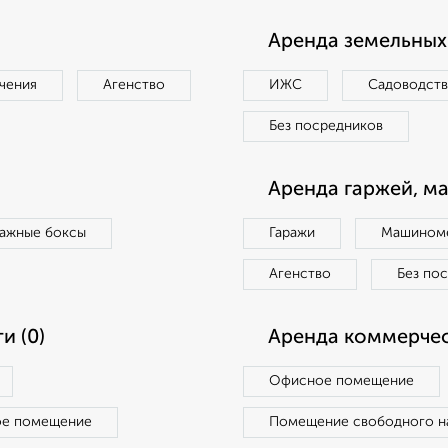
Аренда земельных 
чения
Агенство
ИЖС
Садоводст
Без посредников
Аренда гаржей, м
ражные боксы
Гаражи
Машиноме
Агенство
Без по
и (0)
Аренда коммерчес
Офисное помещение
ое помещение
Помещение свободного н