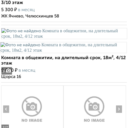
3/10 этаж
₽
5 300
в месяц
ЖК Ячнево, Челюскинцев 58
Комната в общежитии, на длительный срок, 18м², 4/12
этаж
₽
9 000
в месяц
5
Щорса 16
‹
›
2
/7