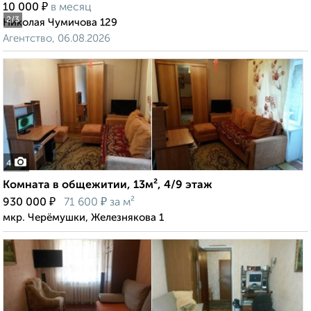
₽
10 000
в месяц
2
/3
Николая Чумичова 129
Агентство, 06.08.2026
4
Комната в общежитии, 13м², 4/9 этаж
₽
₽
930 000
71 600
за м²
мкр. Черёмушки, Железнякова 1