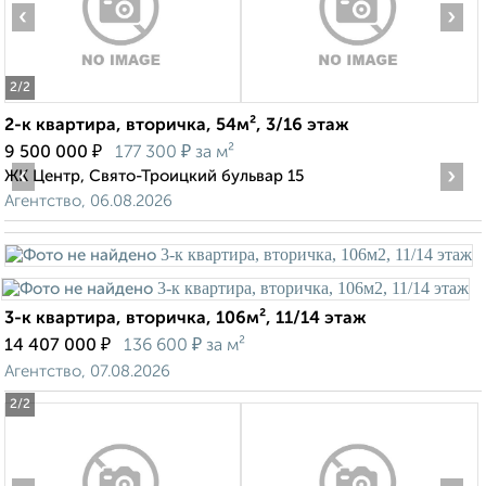
‹
›
2
/2
2-к квартира, вторичка, 54м², 3/16 этаж
₽
₽
9 500 000
177 300
за м²
‹
›
ЖК Центр, Свято-Троицкий бульвар 15
Агентство, 06.08.2026
3-к квартира, вторичка, 106м², 11/14 этаж
₽
₽
14 407 000
136 600
за м²
Агентство, 07.08.2026
2
/2