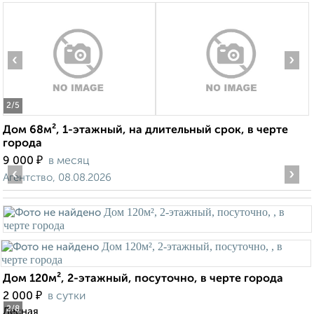
‹
›
2
/5
Дом 68м², 1-этажный, на длительный срок, в черте
города
₽
9 000
в месяц
‹
›
Агентство, 08.08.2026
Дом 120м², 2-этажный, посуточно, в черте города
₽
2 000
в сутки
2
/8
Лесная