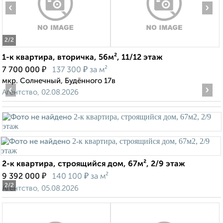
‹
›
2
/2
1-к квартира, вторичка, 56м², 11/12 этаж
₽
₽
7 700 000
137 300
за м²
мкр. Солнечный, Будённого 17в
‹
›
Агентство, 02.08.2026
2-к квартира, строящийся дом, 67м², 2/9 этаж
₽
₽
9 392 000
140 100
за м²
2
/2
Агентство, 05.08.2026