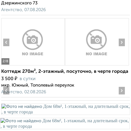
Дзержинского 73
Агентство, 07.08.2026
‹
›
2
/8
Коттедж 270м², 2-этажный, посуточно, в черте города
₽
3 500
в сутки
мкр. Южный, Тополевый переулок
‹
›
Агентство, 02.08.2026