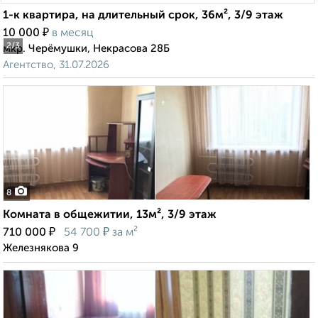
1-к квартира, на длительный срок, 36м², 3/9 этаж
₽
10 000
в месяц
2
/3
мкр. Черёмушки, Некрасова 28Б
Агентство, 31.07.2026
8
Комната в общежитии, 13м², 3/9 этаж
₽
₽
710 000
54 700
за м²
Железнякова 9