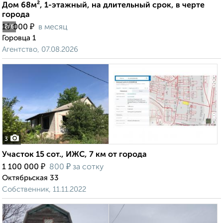
Дом 68м², 1-этажный, на длительный срок, в черте
города
₽
10 000
в месяц
2
/6
Горовца 1
Агентство, 07.08.2026
3
Участок 15 сот., ИЖС, 7 км от города
₽
₽
1 100 000
800
за сотку
Октябрьская 33
Собственник, 11.11.2022