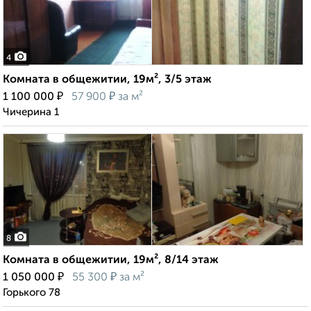
4
Комната в общежитии, 19м², 3/5 этаж
₽
₽
1 100 000
57 900
за м²
Чичерина 1
8
Комната в общежитии, 19м², 8/14 этаж
₽
₽
1 050 000
55 300
за м²
Горького 78