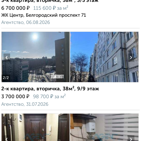
3-к квартира, вторичка, 58м², 3/5 этаж
₽
₽
6 700 000
115 600
за м²
ЖК Центр, Белгородский проспект 71
Агентство, 06.08.2026
‹
›
2
/2
2-к квартира, вторичка, 38м², 9/9 этаж
₽
₽
3 700 000
98 700
за м²
Агентство, 31.07.2026
‹
›