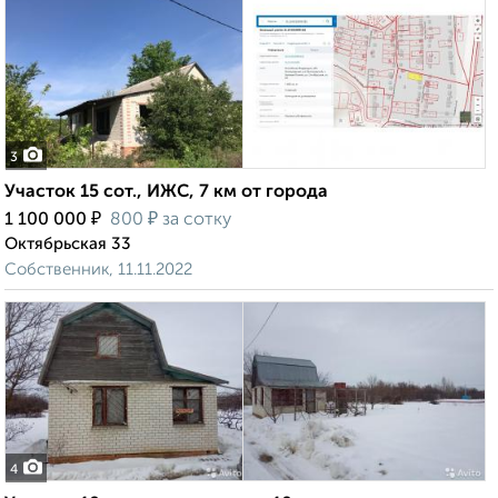
3
Участок 15 сот., ИЖС, 7 км от города
₽
₽
1 100 000
800
за сотку
Октябрьская 33
Собственник, 11.11.2022
4