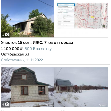
3
Участок 15 сот., ИЖС, 7 км от города
₽
₽
1 100 000
800
за сотку
Октябрьская 33
Собственник, 11.11.2022
4