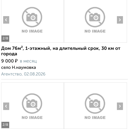
‹
›
2
/8
Дом 76м², 1-этажный, на длительный срок, 30 км от
города
₽
9 000
в месяц
село Н.наумовка
Агентство, 02.08.2026
‹
›
2
/8