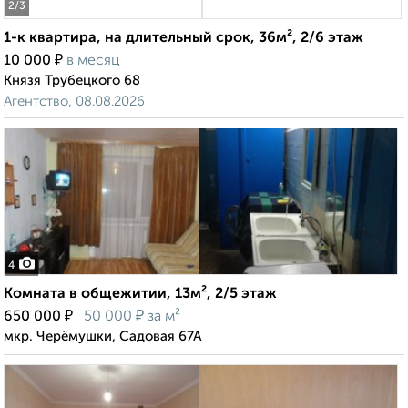
2
/3
1-к квартира, на длительный срок, 36м², 2/6 этаж
₽
10 000
в месяц
Князя Трубецкого 68
Агентство, 08.08.2026
4
Комната в общежитии, 13м², 2/5 этаж
₽
₽
650 000
50 000
за м²
мкр. Черёмушки, Садовая 67А