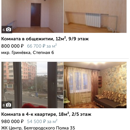
6
Комната в общежитии, 12м², 9/9 этаж
₽
₽
800 000
66 700
за м²
мкр. Гринёвка, Степная 6
8
Комната в 4-к квартире, 18м², 2/5 этаж
₽
₽
980 000
54 500
за м²
ЖК Центр, Белгородского Полка 35