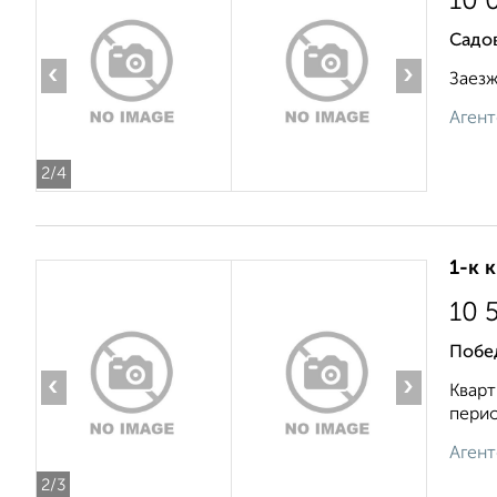
10 
Садо
‹
›
Заезж
Агент
2
/4
1-к 
10 
Побе
‹
›
Кварт
перио
Агент
2
/3