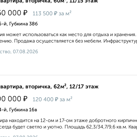
квартира, вторичка, 60м², 11/15 этаж
₽
50 000
₽
113 500
за м²
6-й, Губкина 38б
я может использоваться как место для отдыха и хранения.
ению. Продажа осуществляется без мебели. Инфраструктура
ство, 07.08.2026
квартира, вторичка, 62м², 12/17 этаж
₽
00 000
₽
120 400
за м²
4-й, Губкина 16в
ира находится на 12-ом и 17-ом этаже добротного кирпично
сегда будет светло и уютно. Площадь 62,3/34,7/9,6 кв.м. Кв