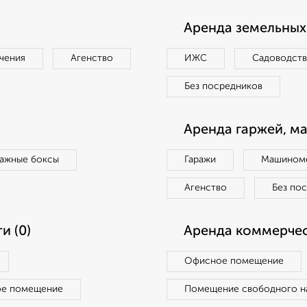
Аренда земельных 
чения
Агенство
ИЖС
Садоводст
Без посредников
Аренда гаржей, м
ражные боксы
Гаражи
Машиноме
Агенство
Без по
и (0)
Аренда коммерчес
Офисное помещение
ое помещение
Помещение свободного н