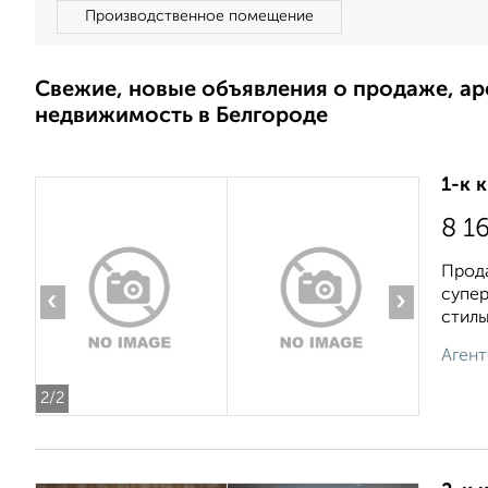
Производственное помещение
Свежие, новые объявления о продаже, а
недвижимость в Белгороде
1-к 
8 1
Прода
супер
‹
›
стильн
Агент
2
/2