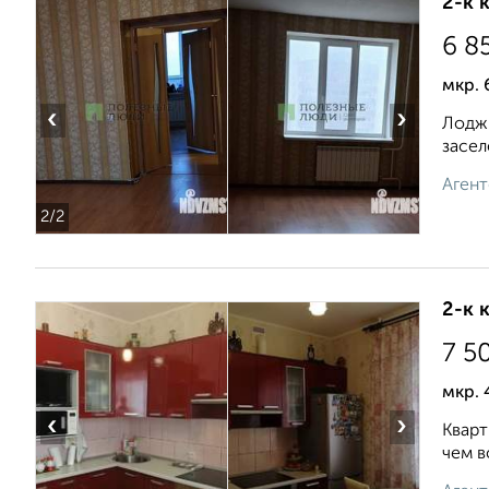
2-к 
6 8
мкр. 
‹
›
Лоджи
засел
Агент
2
/2
2-к 
7 5
мкр. 
‹
›
Кварт
чем в