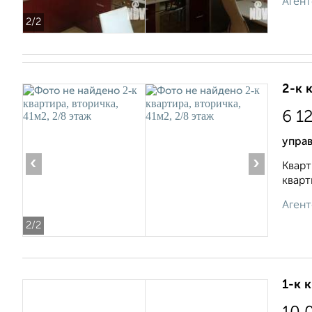
Агент
2
/2
2-к 
6 1
управ
‹
›
Кварт
кварт
Агент
2
/2
1-к 