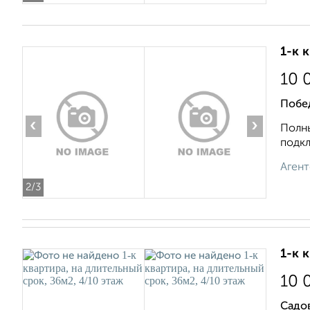
1-к 
10 
Побе
‹
›
Полны
подкл
Агент
2
/3
1-к 
10 
Садов