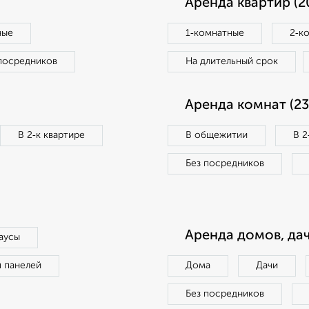
Аренда квартир (2
ные
1‑комнатные
2‑к
посредников
На длительный срок
Аренда комнат (23
В 2‑к квартире
В общежитии
В 2
Без посредников
Аренда домов, дач
аусы
п панелей
Дома
Дачи
Без посредников