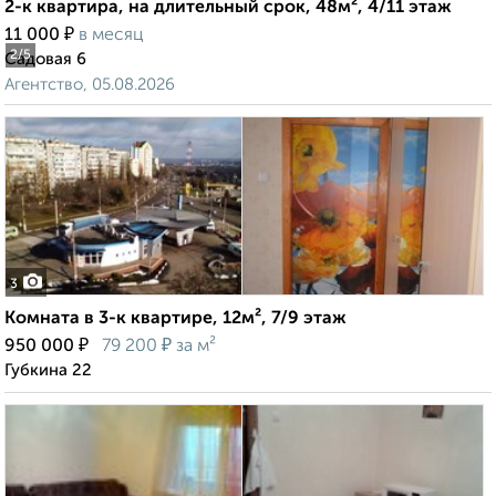
2-к квартира, на длительный срок, 48м², 4/11 этаж
₽
11 000
в месяц
2
/5
Садовая 6
Агентство, 05.08.2026
3
Комната в 3-к квартире, 12м², 7/9 этаж
₽
₽
950 000
79 200
за м²
Губкина 22