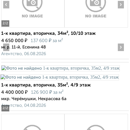
‹
›
2
/2
1-к квартира, вторичка, 34м², 10/10 этаж
₽
₽
4 650 000
137 600
за м²
‹
›
мкр. 11-й, Есенина 48
Агентство, 06.08.2026
1-к квартира, вторичка, 35м², 4/9 этаж
₽
₽
4 400 000
126 900
за м²
мкр. Черёмушки, Некрасова 6а
Агентство, 04.08.2026
2
/2