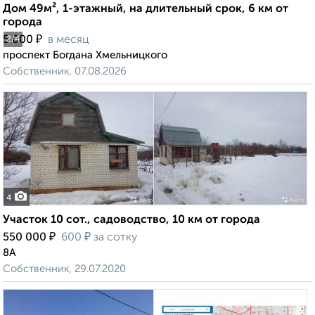
Дом 49м², 1-этажный, на длительный срок, 6 км от
города
₽
5 000
в месяц
2
/4
проспект Богдана Хмельницкого
Собственник, 07.08.2026
4
Участок 10 сот., садоводство, 10 км от города
₽
₽
550 000
600
за сотку
8А
Собственник, 29.07.2020