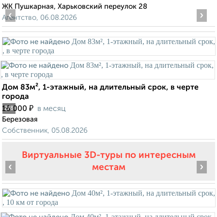
ЖК Пушкарная, Харьковский переулок 28
‹
›
Агентство, 06.08.2026
Дом 83м², 1-этажный, на длительный срок, в черте
города
₽
16 000
в месяц
2
/8
Березовая
Собственник, 05.08.2026
Виртуальные 3D-туры по интересным
‹
›
местам