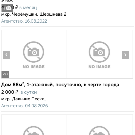
этаж
₽
4 500
в месяц
4
мкр. Черёмушки, Шершнева 2
Агентство, 16.08.2022
‹
›
2
/7
Дом 88м², 1-этажный, посуточно, в черте города
₽
2 000
в сутки
мкр. Дальние Пески,
Агентство, 04.08.2026