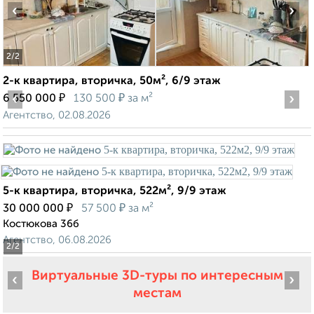
‹
›
2
/2
2-к квартира, вторичка, 50м², 6/9 этаж
‹
₽
₽
›
6 550 000
130 500
за м²
Агентство, 02.08.2026
5-к квартира, вторичка, 522м², 9/9 этаж
₽
₽
30 000 000
57 500
за м²
Костюкова 36б
Агентство, 06.08.2026
2
/2
Виртуальные 3D-туры по интересным
‹
›
местам