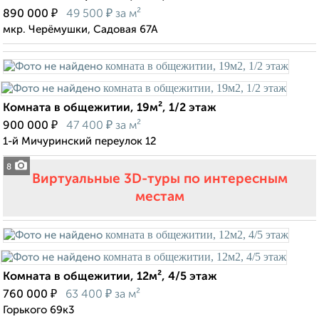
₽
₽
890 000
49 500
за м²
мкр. Черёмушки, Садовая 67А
Комната в общежитии, 19м², 1/2 этаж
₽
₽
900 000
47 400
за м²
1-й Мичуринский переулок 12
8
Виртуальные 3D-туры по интересным
местам
Комната в общежитии, 12м², 4/5 этаж
₽
₽
760 000
63 400
за м²
Горького 69к3