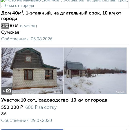
Дом 40м², 1-этажный, на длительный срок, 10 км от
города
₽
8 000
в месяц
2
/2
Сумская
Собственник, 05.08.2026
4
Участок 10 сот., садоводство, 10 км от города
₽
₽
550 000
600
за сотку
8А
Собственник, 29.07.2020