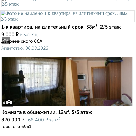
1-к квартира, на длительный срок, 38м², 2/5 этаж
₽
9 000
в месяц
2
/4
Дзержинского 66А
Агентство, 06.08.2026
4
Комната в общежитии, 12м², 5/5 этаж
₽
₽
820 000
68 400
за м²
Горького 69к1