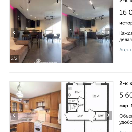
2-к 
16 
истор
‹
›
Кажда
делал
Агент
2
/2
2-к 
5 6
мкр. 
‹
›
Объек
удобс