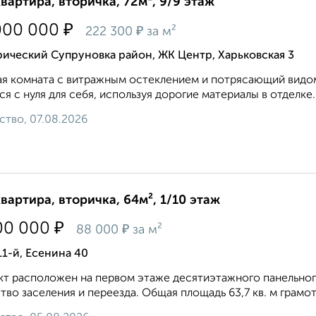
квартира, вторичка, 72м², 9/9 этаж
₽
000 000
₽
222 300
за м²
ический Супруновка район, ЖК Центр, Харьковская 3
я комната с витражным остеклением и потрясающий видом 
ся с нуля для себя, используя дорогие материалы в отделке
ство, 07.08.2026
квартира, вторичка, 64м², 1/10 этаж
₽
00 000
₽
88 000
за м²
11-й, Есенина 40
т расположен на первом этаже десятиэтажного панельног
тво заселения и переезда. Общая площадь 63,7 кв. м грамо