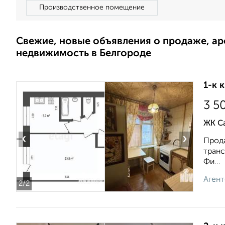
Производственное помещение
Свежие, новые объявления о продаже, а
недвижимость в Белгороде
1-к 
3 5
ЖК С
‹
›
Прода
транс
Фи...
Агент
2
/2