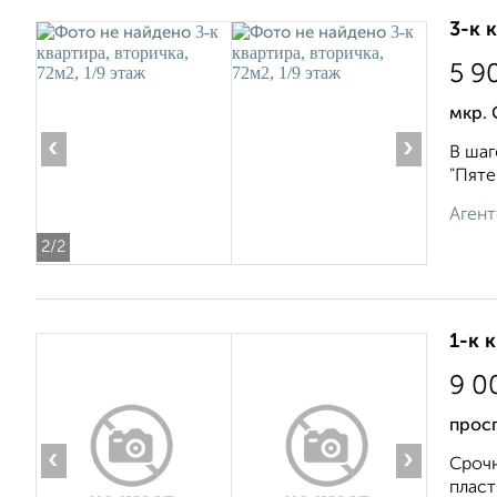
3-к 
5 9
мкр. 
‹
›
В шаг
"Пяте
Агент
2
/2
1-к 
9 0
просп
‹
›
Срочн
пласт