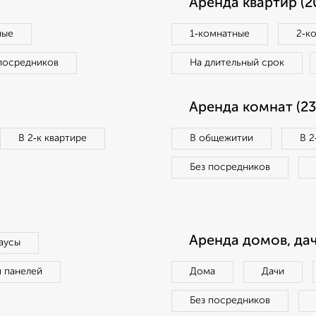
Аренда квартир (2
ные
1‑комнатные
2‑к
посредников
На длительный срок
Аренда комнат (23
В 2‑к квартире
В общежитии
В 2
Без посредников
Аренда домов, дач
аусы
п панелей
Дома
Дачи
Без посредников