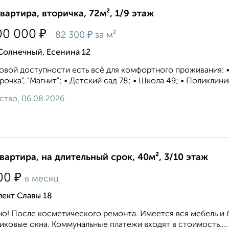
квартира, вторичка, 72м², 1/9 этаж
₽
00 000
₽
82 300
за м²
Солнечный, Есенина 12
овой доступности есть всё для комфортного проживания: 
рочка", "Магнит"; • Детский сад 78; • Школа 49; • Поликлиник
ство, 06.08.2026
квартира, на длительный срок, 40м², 3/10 этаж
₽
00
в месяц
ект Славы 18
о! После косметического ремонта. Имеется вся мебель и 
иковые окна. Коммунальные платежи входят в стоимость....