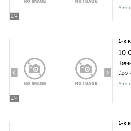
Агент
2
/4
1-к 
10 
Кали
‹
›
Срочн
Агент
2
/4
1-к 