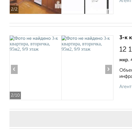
Агент
2
/2
3-к 
12 
мкр. 
‹
›
Объек
инфра
Агент
2
/10