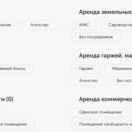
Аренда земельных 
чения
Агенство
ИЖС
Садоводст
Без посредников
Аренда гаржей, м
ражные боксы
Гаражи
Машиноме
Агенство
Без по
и (0)
Аренда коммерчес
Офисное помещение
ое помещение
Помещение свободного н