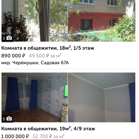
3
Комната в общежитии, 18м², 1/5 этаж
₽
₽
890 000
49 500
за м²
мкр. Черёмушки, Садовая 67А
5
Комната в общежитии, 19м², 4/9 этаж
₽
₽
1 000 000
52 700
за м²