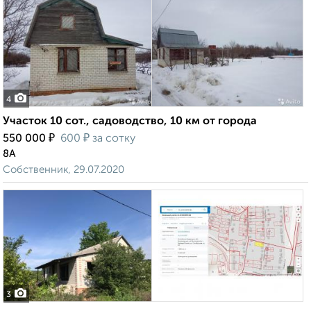
4
Участок 10 сот., садоводство, 10 км от города
₽
₽
550 000
600
за сотку
8А
Собственник, 29.07.2020
3