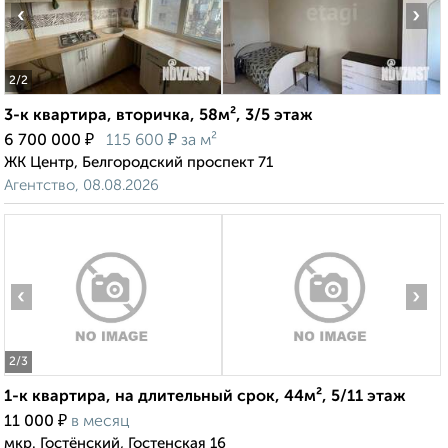
‹
›
2
/2
3-к квартира, вторичка, 58м², 3/5 этаж
₽
₽
6 700 000
115 600
за м²
ЖК Центр, Белгородский проспект 71
Агентство, 08.08.2026
‹
›
2
/3
1-к квартира, на длительный срок, 44м², 5/11 этаж
₽
11 000
в месяц
мкр. Гостёнский, Гостенская 16