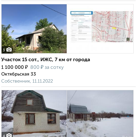
3
Участок 15 сот., ИЖС, 7 км от города
₽
₽
1 100 000
800
за сотку
Октябрьская 33
Собственник, 11.11.2022
4