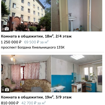
7
Комната в общежитии, 18м², 2/4 этаж
₽
₽
1 250 000
69 500
за м²
проспект Богдана Хмельницкого 135К
4
Комната в общежитии, 19м², 3/9 этаж
₽
₽
810 000
42 700
за м²