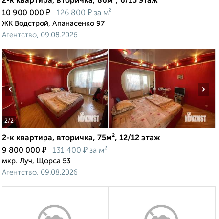
2-к квартира, вторичка, 86м², 6/15 этаж
₽
₽
10 900 000
126 800
за м²
ЖК Водстрой, Апанасенко 97
Агентство, 09.08.2026
‹
›
2
/2
2-к квартира, вторичка, 75м², 12/12 этаж
₽
₽
9 800 000
131 400
за м²
мкр. Луч, Щорса 53
Агентство, 09.08.2026