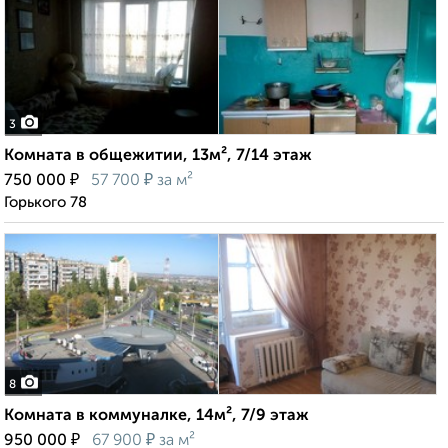
3
Комната в общежитии, 13м², 7/14 этаж
₽
₽
750 000
57 700
за м²
Горького 78
8
Комната в коммуналке, 14м², 7/9 этаж
₽
₽
950 000
67 900
за м²