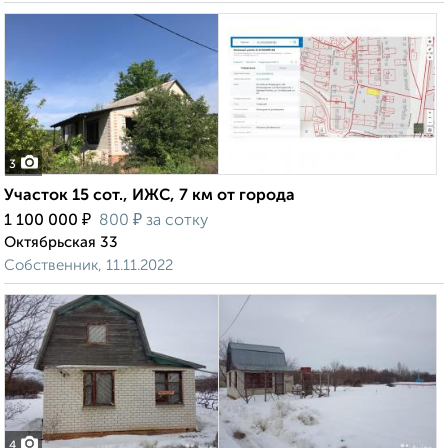
3
Участок 15 сот., ИЖС, 7 км от города
₽
₽
1 100 000
800
за сотку
Октябрьская 33
Собственник, 11.11.2022
4