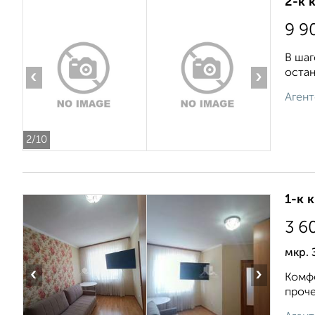
2-к 
9 9
В шаг
остан
‹
›
Агент
2
/10
1-к 
3 6
мкр. 
‹
›
Комфо
проче