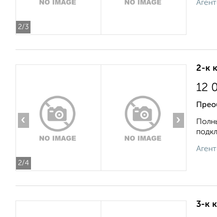
Агент
2
/3
2-к 
12 
Прео
‹
›
Полны
подкл
Агент
2
/4
3-к 