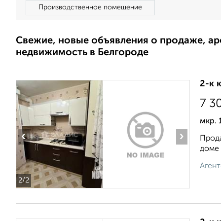
Производственное помещение
Свежие, новые объявления о продаже, а
недвижимость в Белгороде
2-к 
7 3
мкр. 
‹
›
Прода
доме 
Агент
2
/2