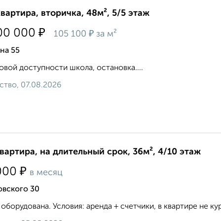
квартира, вторичка, 48м², 5/5 этаж
₽
00 000
₽
105 100
за м²
на 55
овой доступности школа, остановка....
ство, 07.08.2026
квартира, на длительный срок, 36м², 4/10 этаж
₽
000
в месяц
овского 30
 оборудована. Условия: аренда + счетчики, в квартире не кури