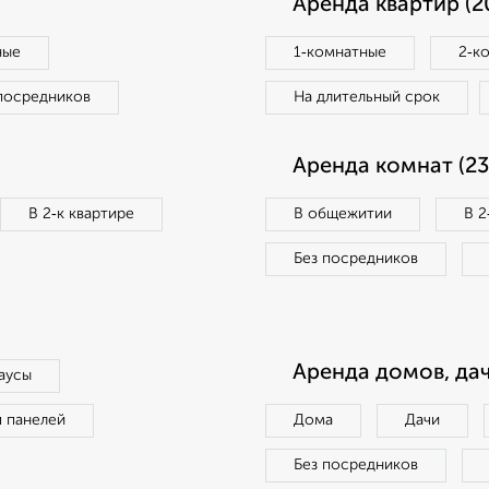
Аренда квартир (2
ные
1‑комнатные
2‑к
посредников
На длительный срок
Аренда комнат (23
В 2‑к квартире
В общежитии
В 2
Без посредников
Аренда домов, дач
аусы
п панелей
Дома
Дачи
Без посредников