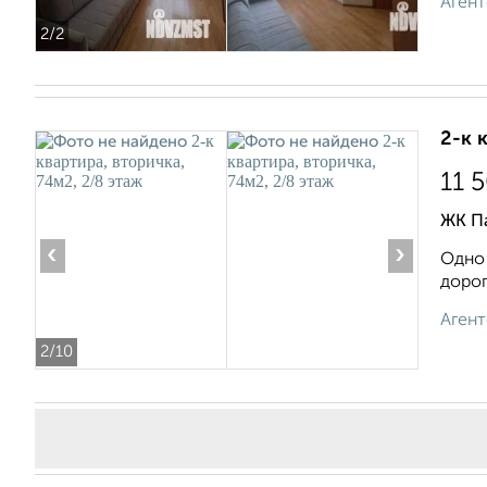
Агент
2
/2
2-к 
11 
ЖК Па
‹
›
Одно 
дорог
Агент
2
/10