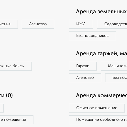
Аренда земельных 
чения
Агенство
ИЖС
Садоводст
Без посредников
Аренда гаржей, м
ражные боксы
Гаражи
Машиноме
Агенство
Без по
и (0)
Аренда коммерчес
Офисное помещение
ое помещение
Помещение свободного н