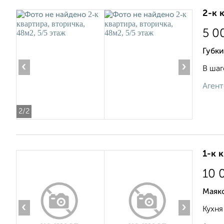
2-к 
5 0
Губки
‹
›
В шаг
Агент
2
/2
1-к 
10 
Маяк
‹
›
Кухня