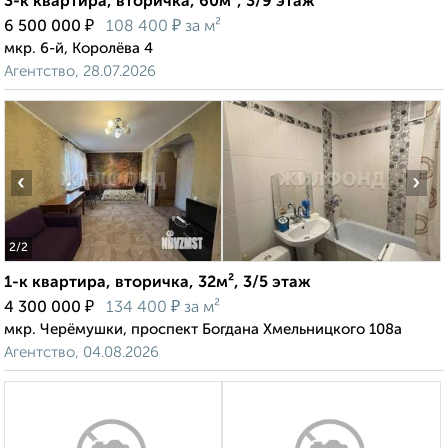
3-к квартира, вторичка, 60м², 3/9 этаж
₽
₽
6 500 000
108 400
за м²
мкр. 6-й, Королёва 4
Агентство, 28.07.2026
‹
›
2
/2
1-к квартира, вторичка, 32м², 3/5 этаж
₽
₽
4 300 000
134 400
за м²
мкр. Черёмушки, проспект Богдана Хмельницкого 108а
Агентство, 04.08.2026