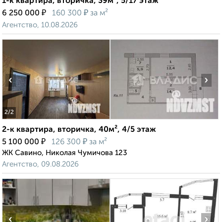
1-к квартира, вторичка, 39м², 5/17 этаж
₽
₽
6 250 000
160 300
за м²
Агентство, 10.08.2026
‹
›
2
/2
2-к квартира, вторичка, 40м², 4/5 этаж
₽
₽
5 100 000
126 300
за м²
ЖК Савино, Николая Чумичова 123
Агентство, 09.08.2026
‹
›