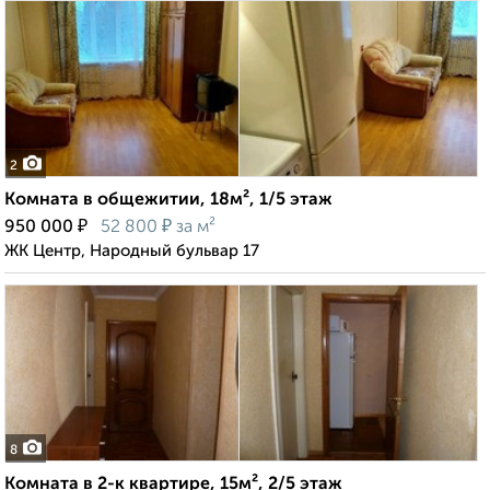
2
Комната в общежитии, 18м², 1/5 этаж
₽
₽
950 000
52 800
за м²
ЖК Центр, Народный бульвар 17
8
Комната в 2-к квартире, 15м², 2/5 этаж