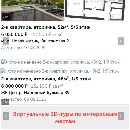
2
/2
2-к квартира, вторичка, 52м², 5/5 этаж
₽
₽
6 050 000
117 500
за м²
‹
›
мкр. Новая жизнь, Каштановая 2
Агентство, 10.08.2026
2-к квартира, вторичка, 46м², 1/9 этаж
₽
₽
6 000 000
131 100
за м²
ЖК Центр, Народный бульвар 89
Агентство, 09.08.2026
2
/2
Виртуальные 3D-туры по интересным
‹
›
местам