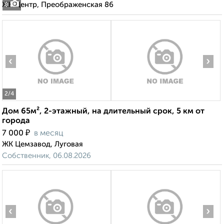
ЖК Центр, Преображенская 86
8
‹
›
2
/4
Дом 65м², 2-этажный, на длительный срок, 5 км от
города
₽
7 000
в месяц
ЖК Цемзавод, Луговая
Собственник, 06.08.2026
‹
›