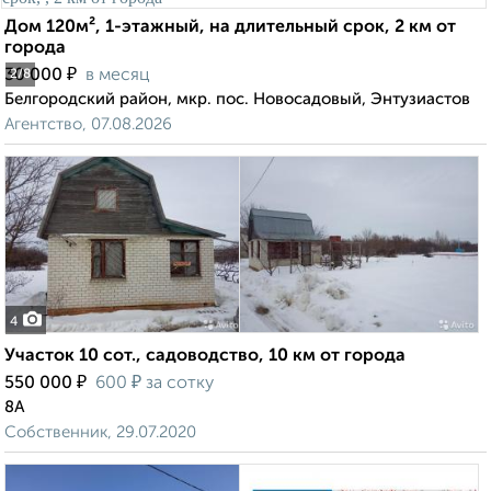
Дом 120м², 1-этажный, на длительный срок, 2 км от
города
₽
30 000
в месяц
2
/8
Белгородский район, мкр. пос. Новосадовый, Энтузиастов
Агентство, 07.08.2026
4
Участок 10 сот., садоводство, 10 км от города
₽
₽
550 000
600
за сотку
8А
Собственник, 29.07.2020