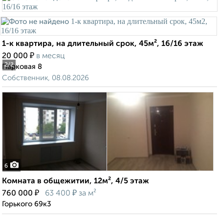
1-к квартира, на длительный срок, 45м², 16/16 этаж
₽
20 000
в месяц
2
/2
Парковая 8
Собственник, 08.08.2026
6
Комната в общежитии, 12м², 4/5 этаж
₽
₽
760 000
63 400
за м²
Горького 69к3