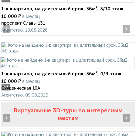
1-к квартира, на длительный срок, 36м², 3/10 этаж
₽
10 000
в месяц
проспект Славы 131
‹
›
Агентство, 10.08.2026
1-к квартира, на длительный срок, 36м², 4/9 этаж
₽
10 000
в месяц
2
/3
Студенческая 10А
Агентство, 09.08.2026
Виртуальные 3D-туры по интересным
‹
›
местам