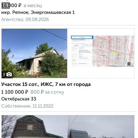
₽
14 000
в месяц
2
/6
мкр. Репное, Энергомашевская 1
Агентство, 09.08.2026
3
Участок 15 сот., ИЖС, 7 км от города
₽
₽
1 100 000
800
за сотку
Октябрьская 33
Собственник, 11.11.2022