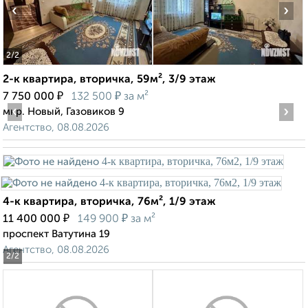
‹
›
2
/2
2-к квартира, вторичка, 59м², 3/9 этаж
₽
₽
7 750 000
132 500
за м²
‹
›
мкр. Новый, Газовиков 9
Агентство, 08.08.2026
4-к квартира, вторичка, 76м², 1/9 этаж
₽
₽
11 400 000
149 900
за м²
проспект Ватутина 19
Агентство, 08.08.2026
2
/2