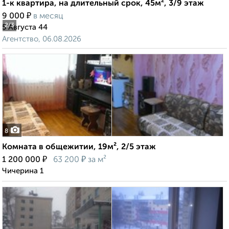
1-к квартира, на длительный срок, 45м², 3/9 этаж
₽
9 000
в месяц
2
/3
5 Августа 44
Агентство, 06.08.2026
8
Комната в общежитии, 19м², 2/5 этаж
₽
₽
1 200 000
63 200
за м²
Чичерина 1