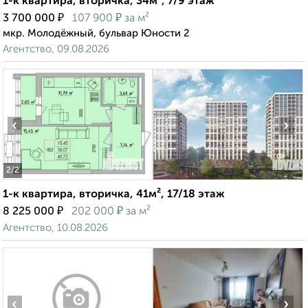
1-к квартира, вторичка, 34м², 7/9 этаж
₽
₽
3 700 000
107 900
за м²
мкр. Молодёжный, бульвар Юности 2
Агентство, 09.08.2026
‹
›
2
/2
1-к квартира, вторичка, 41м², 17/18 этаж
₽
₽
8 225 000
202 000
за м²
Агентство, 10.08.2026
‹
›