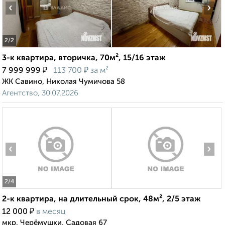
‹
›
2
/2
3-к квартира, вторичка, 70м², 15/16 этаж
₽
₽
7 999 999
113 700
за м²
ЖК Савино, Николая Чумичова 58
Агентство, 30.07.2026
‹
›
2
/4
2-к квартира, на длительный срок, 48м², 2/5 этаж
₽
12 000
в месяц
мкр. Черёмушки, Садовая 67