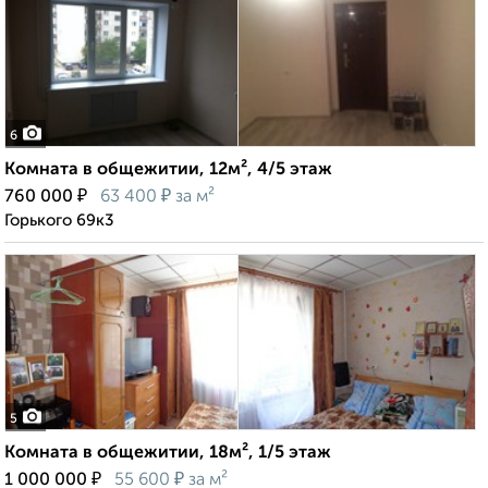
6
Комната в общежитии, 12м², 4/5 этаж
₽
₽
760 000
63 400
за м²
Горького 69к3
5
Комната в общежитии, 18м², 1/5 этаж
₽
₽
1 000 000
55 600
за м²