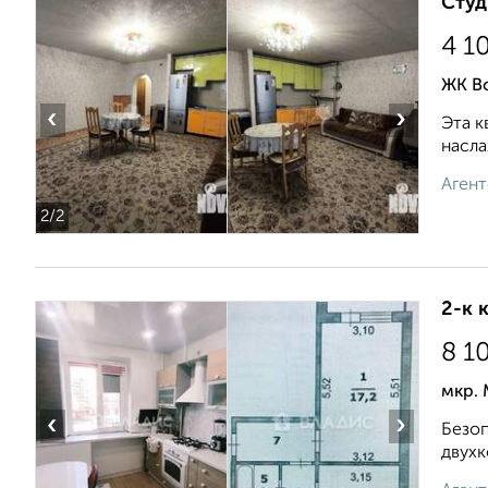
Студ
4 1
ЖК Во
‹
›
Эта к
насла
Агент
2
/2
2-к 
8 1
мкр.
‹
›
Безоп
двухк