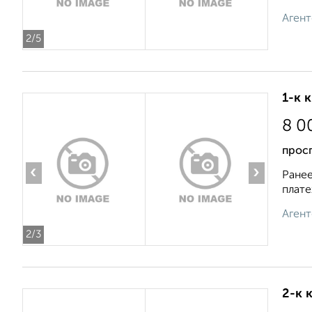
Агент
2
/5
1-к 
8 0
прос
‹
›
Ранее
плате
Агент
2
/3
2-к 