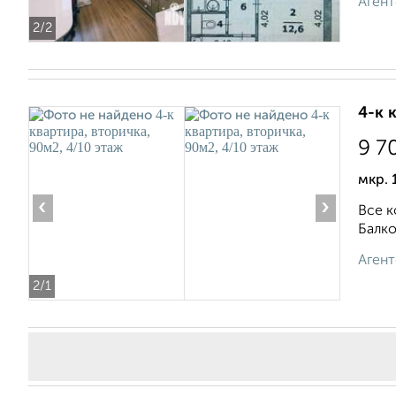
Агент
2
/2
4-к 
9 7
мкр. 
‹
›
Все к
Балко
Агент
2
/1