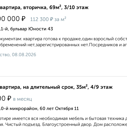
квартира, вторичка, 69м², 3/10 этаж
₽
00 000
₽
112 300
за м²
11-й, бульвар Юности 43
кументам: квартира готова к продаже,один взрослый собст
бременений нет,зарегистрированных нет.Посредников и аге
ство, 08.08.2026
квартира, на длительный срок, 35м², 4/9 этаж
₽
00
в месяц
10-й микрорайон, 60 лет Октября 11
ртире имеется вся необходимая мебель и бытовая техника 
я. Чистый подъезд. Благоустроенный двор. Дом расположен