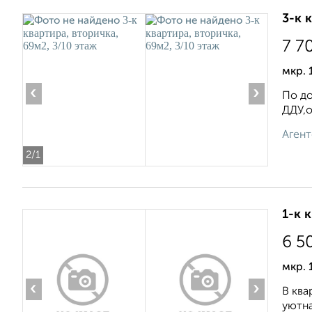
3-к 
7 7
мкр. 
‹
›
По до
ДДУ,о
Агент
2
/1
1-к 
6 5
мкр. 
‹
›
В ква
уютна