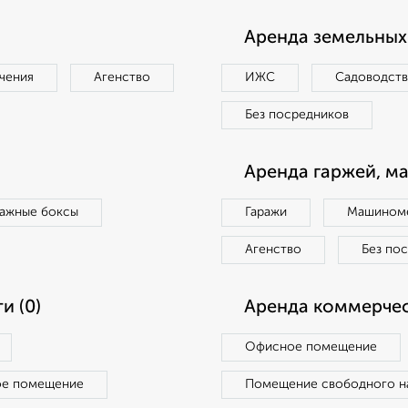
Аренда земельных 
чения
Агенство
ИЖС
Садоводст
Без посредников
Аренда гаржей, м
ражные боксы
Гаражи
Машиноме
Агенство
Без по
и (0)
Аренда коммерчес
Офисное помещение
ое помещение
Помещение свободного н