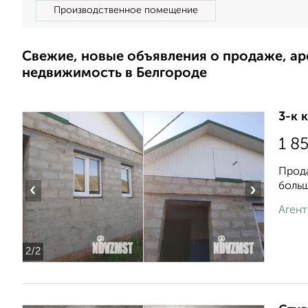
Производственное помещение
Свежие, новые объявления о продаже, а
недвижимость в Белгороде
3-к 
1 8
Прода
больш
‹
›
Агент
2
/2