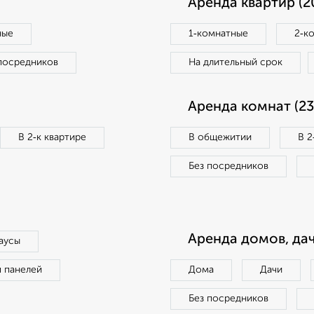
Аренда квартир (2
ные
1‑комнатные
2‑к
посредников
На длительный срок
Аренда комнат (23
В 2‑к квартире
В общежитии
В 2
Без посредников
Аренда домов, дач
аусы
п панелей
Дома
Дачи
Без посредников