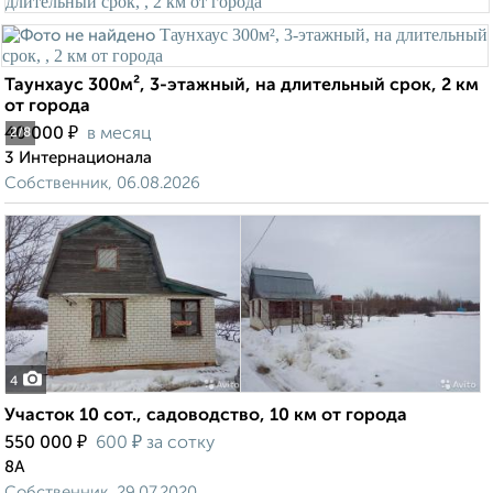
Таунхаус 300м², 3-этажный, на длительный срок, 2 км
от города
₽
40 000
в месяц
2
/8
3 Интернационала
Собственник, 06.08.2026
4
Участок 10 сот., садоводство, 10 км от города
₽
₽
550 000
600
за сотку
8А
Собственник, 29.07.2020