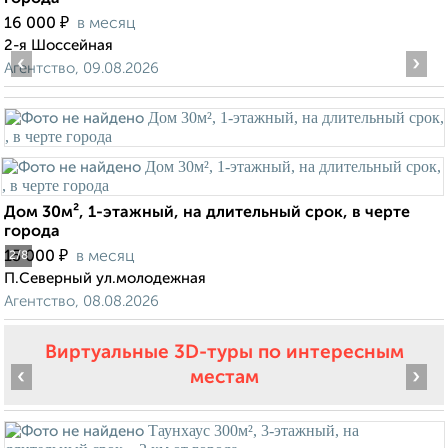
₽
16 000
в месяц
2-я Шоссейная
‹
›
Агентство, 09.08.2026
Дом 30м², 1-этажный, на длительный срок, в черте
города
₽
15 000
в месяц
2
/8
П.Северный ул.молодежная
Агентство, 08.08.2026
Виртуальные 3D-туры по интересным
‹
›
местам