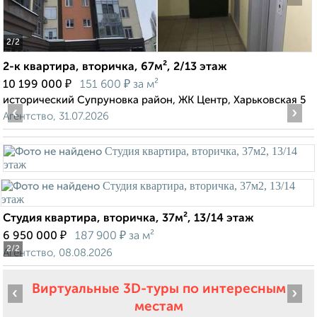
2
/2
2-к квартира, вторичка, 67м², 2/13 этаж
₽
₽
10 199 000
151 600
за м²
исторический Супруновка район, ЖК Центр, Харьковская 5
‹
›
Агентство, 31.07.2026
Студия квартира, вторичка, 37м², 13/14 этаж
₽
₽
6 950 000
187 900
за м²
2
/2
Агентство, 08.08.2026
Виртуальные 3D-туры по интересным
‹
›
местам