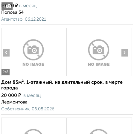
₽
5 000
в месяц
4
Попова 54
Агентство, 06.12.2021
‹
›
2
/8
Дом 85м², 1-этажный, на длительный срок, в черте
города
₽
20 000
в месяц
Лермонтова
Собственник, 06.08.2026