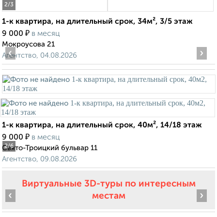
2
/3
1-к квартира, на длительный срок, 34м², 3/5 этаж
₽
9 000
в месяц
Мокроусова 21
‹
›
Агентство, 04.08.2026
1-к квартира, на длительный срок, 40м², 14/18 этаж
₽
9 000
в месяц
2
/6
Свято-Троицкий бульвар 11
Агентство, 09.08.2026
Виртуальные 3D-туры по интересным
‹
›
местам