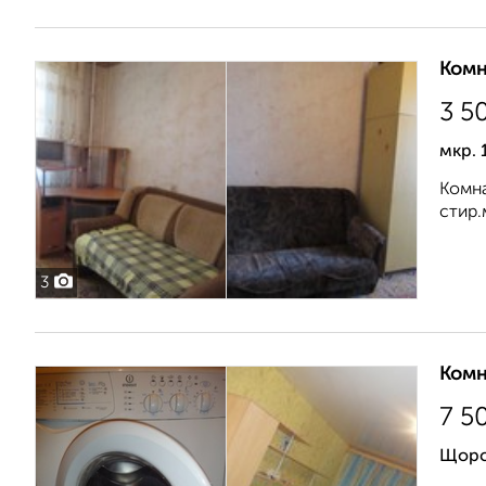
Комн
3 5
мкр. 
Комна
стир.
3
Комн
7 5
Щорс