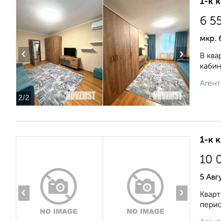
1-к 
6 5
мкр. 
‹
›
В ква
кабин
Агент
2
/2
1-к 
10 
5 Авг
‹
›
Кварт
перио