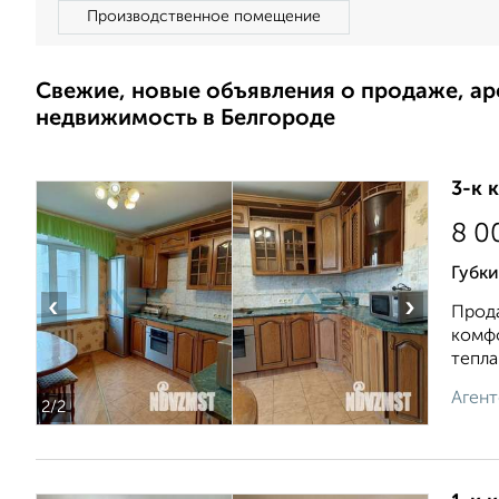
Производственное помещение
Свежие, новые объявления о продаже, а
недвижимость в Белгороде
3-к 
8 0
Губки
‹
›
Прода
комфо
тепла 
Агент
2
/2