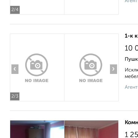
Агент
2
/4
1-к 
10 
Пушк
‹
›
Исклю
мебел
Агент
2
/3
Комн
1 2