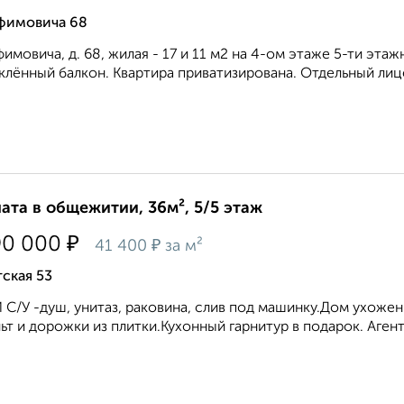
фимовича 68
имовича, д. 68, жилая - 17 и 11 м2 на 4-ом этаже 5-ти эта
клённый балкон. Квартира приватизирована. Отдельный лице
ата в общежитии, 36м², 5/5 этаж
₽
90 000
₽
41 400
за м²
ская 53
С/У -душ, унитаз, раковина, слив под машинку.Дом ухоже
ьт и дорожки из плитки.Кухонный гарнитур в подарок. Агент