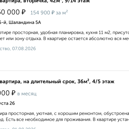
квартира, вторичка, 42м², 9/14 этаж
₽
50 000
₽
154 900
за м²
6-й, Шаландина 5А
ртире просторная, удобная планировка, кухня 11 м2, прису
ет или зону отдыха. В квартире остается абсолютно вся меб
ство, 07.08.2026
квартира, на длительный срок, 36м², 4/5 этаж
₽
000
в месяц
уста 26
ира просторная, уютная, с хорошим ремонтом, обустроена
д. Есть все необходимое для проживания. В квартире устан