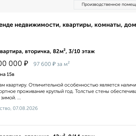
Производственное помещ
ренде недвижимости, квартиры, комнаты, до
квартира, вторичка, 82м², 3/10 этаж
₽
00 000
₽
97 600
за м²
на 15в
м квартиру. Отличительной особенностью является налич
ртное проживание круглый год. Толстые стены обеспечив
зимой. ...
ство, 07.08.2026