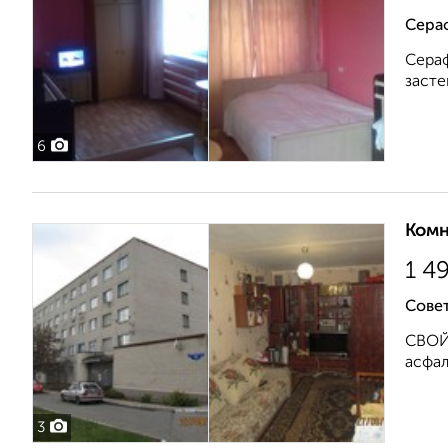
Сера
Сераф
засте
6
Комн
1 4
Совет
СВОЙ 
асфал
3