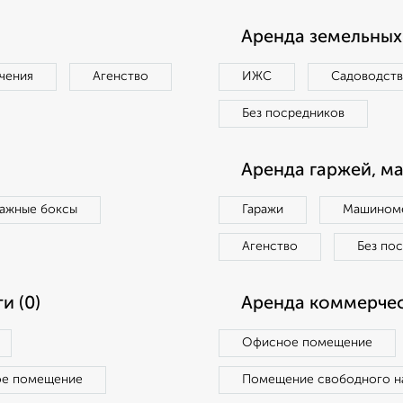
Аренда земельных 
чения
Агенство
ИЖС
Садоводст
Без посредников
Аренда гаржей, м
ражные боксы
Гаражи
Машиноме
Агенство
Без по
и (0)
Аренда коммерчес
Офисное помещение
ое помещение
Помещение свободного н