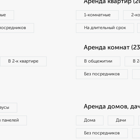
Аренда квартир (2
ные
1‑комнатные
2‑к
посредников
На длительный срок
Аренда комнат (23
В 2‑к квартире
В общежитии
В 2
Без посредников
Аренда домов, дач
аусы
п панелей
Дома
Дачи
Без посредников